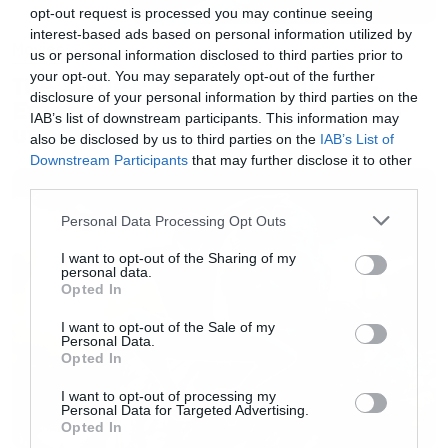
opt-out request is processed you may continue seeing
interest-based ads based on personal information utilized by
Movies
us or personal information disclosed to third parties prior to
your opt-out. You may separately opt-out of the further
The X-Files: I Want to Believe –
disclosure of your personal information by third parties on the
Επιστρέφει με director’s cut που
IAB’s list of downstream participants. This information may
υπόσχεται περισσότερο τρόμο
also be disclosed by us to third parties on the
IAB’s List of
Downstream Participants
that may further disclose it to other
third parties.
Please note that this website/app uses one or more Google
Personal Data Processing Opt Outs
services and may gather and store information including but
not limited to your visit or usage behaviour. You may click to
I want to opt-out of the Sharing of my
personal data.
grant or deny consent to Google and its third-party tags to
Opted In
use your data for below specified purposes in below Google
consent section.
I want to opt-out of the Sale of my
Personal Data.
Opted In
I want to opt-out of processing my
Personal Data for Targeted Advertising.
Opted In