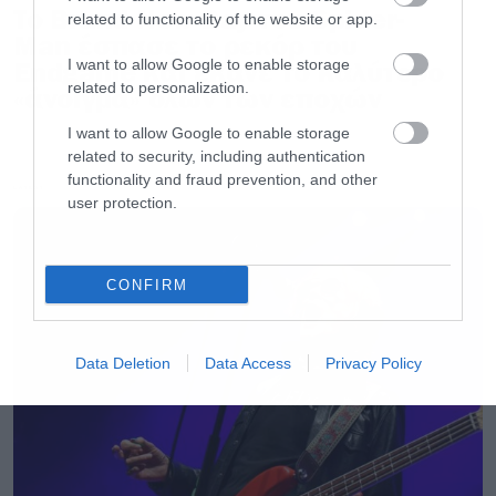
Το Brand New Day του Spider-
related to functionality of the website or app.
Man έσπασε το ρεκόρ του
Endgame και έκανε το καλύτερο
I want to allow Google to enable storage
related to personalization.
«άνοιγμα» όλων των εποχών
I want to allow Google to enable storage
related to security, including authentication
functionality and fraud prevention, and other
LATEST
user protection.
CONFIRM
Data Deletion
Data Access
Privacy Policy