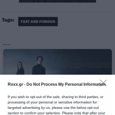
Tags:
FAST AND FURIOUS
MOVIES
Το νούμερο είναι καλύτερο από αυτό που είχε
κάνει στην πρεμιέρα του το spin off,
Hobbs &
Shaw
, πίσω στο 2019, ενώ το
The Fate of the
Furious
είχε ανοίξει το 2017 με 98 εκατομμύρια
Roxx.gr -
Do Not Process My Personal Information
δολάρια. Όλα δείχνουν λοιπόν ότι στην Αμερική
ότι κοινό γυρίζει στις αίθουσες και πλέον
If you wish to opt-out of the sale, sharing to third parties, or
processing of your personal or sensitive information for
περιμένουμε και την πρεμιέρα του Black Widow
targeted advertising by us, please use the below opt-out
σε λίγες ημέρες.
section to confirm your selection. Please note that after your