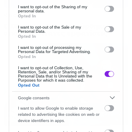
services and may gather and store information including but
content/uploads/2016/01/radio-arthro.png ”
not limited to your visit or usage behaviour. You may click to
I want to opt-out of the Sharing of my
personal data.
grant or deny consent to Google and its third-party tags to
Music
width=”750″ height=”148″>[/iframe]
Opted In
use your data for below specified purposes in below Google
Ο Glenn Hughes αποσύρθηκε
consent section.
I want to opt-out of the Sale of my
από τις ζωντανές εμφανίσεις
Personal Data.
Opted In
I want to opt-out of processing my
Personal Data for Targeted Advertising.
Opted In
I want to opt-out of Collection, Use,
Retention, Sale, and/or Sharing of my
Personal Data that Is Unrelated with the
Purposes for which it was collected.
Opted Out
Google consents
I want to allow Google to enable storage
related to advertising like cookies on web or
device identifiers in apps.