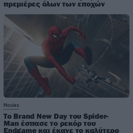
πρεμιέρες όλων των εποχών
Movies
Το Brand New Day του Spider-
Man έσπασε το ρεκόρ του
Endgame και έκανε το καλύτερο