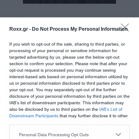
Όπως δήλωσε ο κιθαρίστας της μπάντας,
Stephen Carpenter,
το νέο άλμπουμ είναι
Tags:
έτοιμο και θα κυκλοφορήσει στις 8 Απριλίου.
DEFTONES
Roxx.gr -
Do Not Process My Personal Information
Τώρα για να τα λέμε όλα, αυτό δεν μπορεί να
If you wish to opt-out of the sale, sharing to third parties, or
processing of your personal or sensitive information for
θεωρηθεί οριστικό και αν δεν δούμε κάτι πιο
MUSIC
targeted advertising by us, please use the below opt-out
επίσημο μέσα στις επόμενες 15-20 ημέρες
section to confirm your selection. Please note that after your
opt-out request is processed you may continue seeing
μάλλον θα πηγαίνουμε πάλι για καθυστέρηση.
interest-based ads based on personal information utilized by
us or personal information disclosed to third parties prior to
Για να το λέει όμως ελπίζουμε ότι το εννοεί.
your opt-out. You may separately opt-out of the further
disclosure of your personal information by third parties on the
Άντε να ακούσουμε και κανένα τραγουδάκι
IAB’s list of downstream participants. This information may
σύντομα!
also be disclosed by us to third parties on the
IAB’s List of
Downstream Participants
that may further disclose it to other
third parties.
[iframe]<a href=” https://roxx.gr/radio/”><img
Please note that this website/app uses one or more Google
Personal Data Processing Opt Outs
border=”0″ src=” https://roxx.gr/wp-