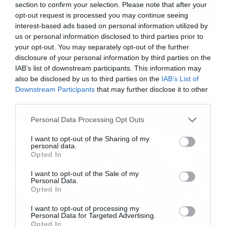
section to confirm your selection. Please note that after your
opt-out request is processed you may continue seeing
interest-based ads based on personal information utilized by
us or personal information disclosed to third parties prior to
Movies
your opt-out. You may separately opt-out of the further
The X-Files: I Want to Believe –
disclosure of your personal information by third parties on the
IAB’s list of downstream participants. This information may
Επιστρέφει με director’s cut που
also be disclosed by us to third parties on the
IAB’s List of
υπόσχεται περισσότερο τρόμο
Downstream Participants
that may further disclose it to other
third parties.
Please note that this website/app uses one or more Google
Personal Data Processing Opt Outs
services and may gather and store information including but
not limited to your visit or usage behaviour. You may click to
I want to opt-out of the Sharing of my
personal data.
grant or deny consent to Google and its third-party tags to
Opted In
use your data for below specified purposes in below Google
consent section.
I want to opt-out of the Sale of my
Personal Data.
Opted In
I want to opt-out of processing my
Personal Data for Targeted Advertising.
Opted In