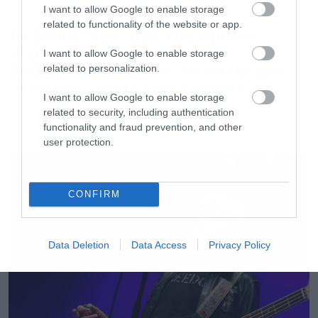
Movies
I want to allow Google to enable storage
related to functionality of the website or app.
Το Brand New Day του Spider-
Man έσπασε το ρεκόρ του
I want to allow Google to enable storage
Endgame και έκανε το καλύτερο
related to personalization.
«άνοιγμα» όλων των εποχών
I want to allow Google to enable storage
related to security, including authentication
functionality and fraud prevention, and other
user protection.
LATEST
CONFIRM
Data Deletion
Data Access
Privacy Policy