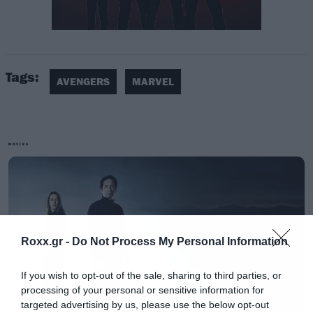
Όπως είναι λογικό αφού η ταινία στην ουσία θα
Tags:
αποτελέσει το πρώτο από τα δύο μέρη του
AVENGERS
MARVEL
φινάλε των Avengers όπως τους ξέραμε, τα
πράγματα δεν πάνε και τόσο καλά για τους
ήρωες που δέχονται τα κύματα των επιθέσεων
MOVIES
του Thanos, με το Josh Brolin να κάνει την
επιβλητική του εμφάνιση στο ρόλο του
μεγάλου κακού.
Roxx.gr -
Do Not Process My Personal Information
If you wish to opt-out of the sale, sharing to third parties, or
processing of your personal or sensitive information for
targeted advertising by us, please use the below opt-out