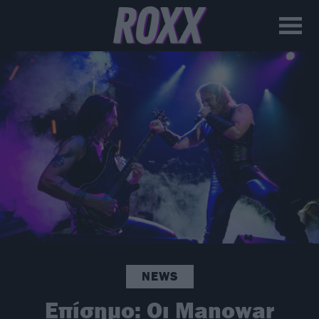
NEWS
Επίσημο: Οι Manowar