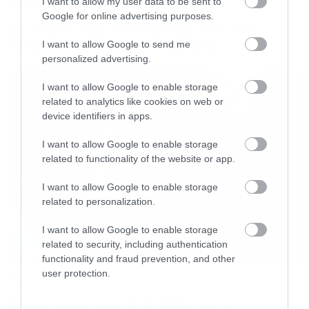
I want to allow my user data to be sent to
Music
από Θεούς και αιώνιους μύθους, οι οποίοι
Google for online advertising purposes.
Οι λόγοι της απόλυσης του Sid
ανέκαθεν μας ενέπνεαν. Οι Έλληνες
Wilson από τους Slipknot
I want to allow Google to send me
Manowarriors θα δείξουν, για άλλη μία φορά,
personalized advertising.
πως κληρονόμησαν το πνεύμα των προγόνων
I want to allow Google to enable storage
τους! Ο αληθινός metal στρατός μας θα
related to analytics like cookies on web or
device identifiers in apps.
ξαναγυρίσει μαζί μας στην Τελική Μάχη, στις
όχθες της Αθήνας!”
I want to allow Google to enable storage
related to functionality of the website or app.
I want to allow Google to enable storage
related to personalization.
I want to allow Google to enable storage
related to security, including authentication
functionality and fraud prevention, and other
user protection.
Music
Απέλυσαν τον Sid Wilson οι