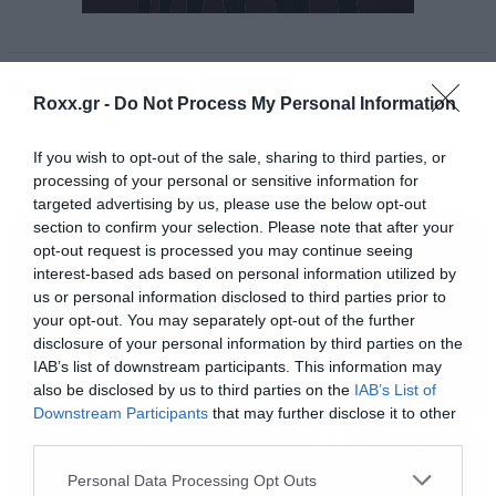
Η
Πίστη
Των
Ελλήνων Manowarriors
Tags:
Δικαιώνεται Πάλι! Το
Release
Athens
MANOWAR
RELEASE
Roxx.gr -
Do Not Process My Personal Information
παρουσιάζει τους βασιλιάδες του metal,
Manowar
,
ζωντανά στην Αθήνα, στο πλαίσιο
If you wish to opt-out of the sale, sharing to third parties, or
processing of your personal or sensitive information for
της επικής αποχαιρετιστήριας “The Final
MUSIC
targeted advertising by us, please use the below opt-out
Battle World Tour 2019”! Την Παρασκευή 14
section to confirm your selection. Please note that after your
opt-out request is processed you may continue seeing
Ιουνίου, στην Πλατεία Νερού, θα ζήσουμε ένα
interest-based ads based on personal information utilized by
show μεγαλύτερο από κάθε άλλη φορά, που θα
us or personal information disclosed to third parties prior to
εκπληρώσει το όνειρο κάθε οπαδού των
your opt-out. You may separately opt-out of the further
disclosure of your personal information by third parties on the
Manowar, σε μία αποκλειστική συναυλία για
IAB’s list of downstream participants. This information may
την Ελλάδα και τις γύρω χώρες!
also be disclosed by us to third parties on the
IAB’s List of
Downstream Participants
that may further disclose it to other
third parties.
Ένα συντριπτικό set γεμάτο από αγαπημένα
Please note that this website/app uses one or more Google
Personal Data Processing Opt Outs
κομμάτια των fans της μπάντας σε μία