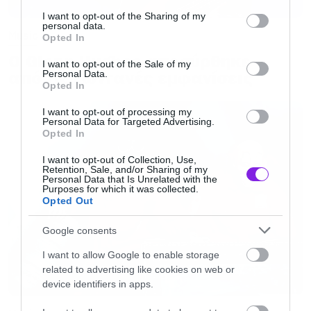
services and may gather and store information including but
ολοκαίνουρια multimedia παραγωγή. Πάνω από
not limited to your visit or usage behaviour. You may click to
I want to opt-out of the Sharing of my
personal data.
grant or deny consent to Google and its third-party tags to
Music
δύο ώρες, γεμάτες με όλες τις κλασικές
Opted In
use your data for below specified purposes in below Google
στιγμές, μια εμπειρία ζωής για κάθε οπαδό του
Ο Glenn Hughes αποσύρθηκε
consent section.
I want to opt-out of the Sale of my
από τις ζωντανές εμφανίσεις
Personal Data.
metal! “Kings of Metal”, “Brothers of Metal Pt.
Opted In
1”, “Battle Hymn”, “Hail and Kill”, “Black Wind,
I want to opt-out of processing my
Fire and Steel”, “Metal Warriors”, “Kill With
Personal Data for Targeted Advertising.
Opted In
Power” και δεκάδες ακόμα, στην “Τελική
Μάχη” μίας πανίσχυρης μπάντας με τους
I want to opt-out of Collection, Use,
Retention, Sale, and/or Sharing of my
Personal Data that Is Unrelated with the
καλύτερους οπαδούς στον κόσμο πάντα στο
Purposes for which it was collected.
Opted Out
πλευρό τους.
Google consents
“Θα παίξουμε σε ένα από τα πιο θρυλικά, μαγικά
I want to allow Google to enable storage
μέρη στη Γη”
, είπε ο
Joey DeMaio
.
“Μια χώρα
related to advertising like cookies on web or
device identifiers in apps.
που έχει μια τόσο πλούσια ιστορία, που μας
έδωσε τον Έκτορα, τον Αχιλλέα, ένα πάνθεον