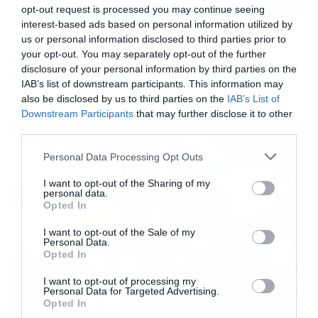
opt-out request is processed you may continue seeing
interest-based ads based on personal information utilized by
Movies
us or personal information disclosed to third parties prior to
your opt-out. You may separately opt-out of the further
The X-Files: I Want to Believe –
disclosure of your personal information by third parties on the
Επιστρέφει με director’s cut που
IAB’s list of downstream participants. This information may
υπόσχεται περισσότερο τρόμο
also be disclosed by us to third parties on the
IAB’s List of
Downstream Participants
that may further disclose it to other
third parties.
Please note that this website/app uses one or more Google
Personal Data Processing Opt Outs
services and may gather and store information including but
not limited to your visit or usage behaviour. You may click to
I want to opt-out of the Sharing of my
personal data.
grant or deny consent to Google and its third-party tags to
Opted In
use your data for below specified purposes in below Google
consent section.
I want to opt-out of the Sale of my
Personal Data.
Opted In
I want to opt-out of processing my
Personal Data for Targeted Advertising.
Opted In