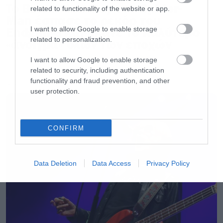
Το Brand New Day του Spider-
related to functionality of the website or app.
Man έσπασε το ρεκόρ του
Endgame και έκανε το καλύτερο
I want to allow Google to enable storage
related to personalization.
«άνοιγμα» όλων των εποχών
I want to allow Google to enable storage
related to security, including authentication
functionality and fraud prevention, and other
LATEST
user protection.
CONFIRM
Data Deletion
Data Access
Privacy Policy