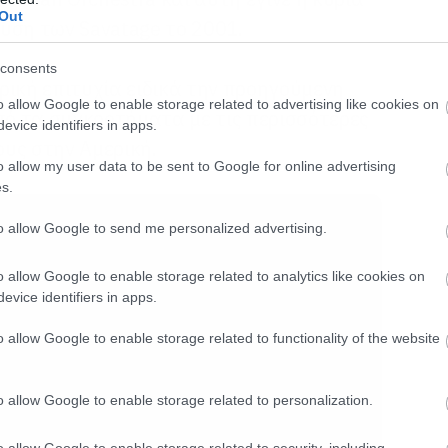
Out
υση των Savatage το 2001.
consents
ρική επιτυχία ειδικά την προηγούμενη
o allow Google to enable storage related to advertising like cookies on
από τα συγκροτήματα με τις περισσότερες
evice identifiers in apps.
ους στην Αμερική.
o allow my user data to be sent to Google for online advertising
s.
to allow Google to send me personalized advertising.
o allow Google to enable storage related to analytics like cookies on
evice identifiers in apps.
o allow Google to enable storage related to functionality of the website
o allow Google to enable storage related to personalization.
o allow Google to enable storage related to security, including