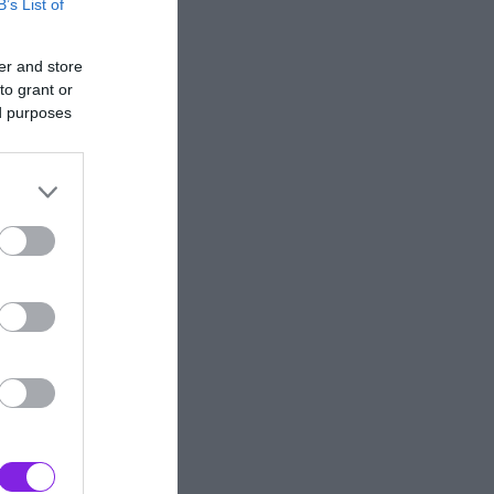
B’s List of
er and store
to grant or
ed purposes