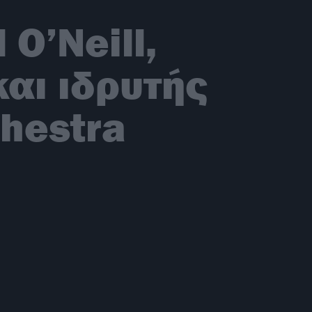
 O’Neill,
αι ιδρυτής
chestra