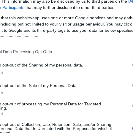
. This information may also be disclosed by us to third parties on the
IA
Participants
that may further disclose it to other third parties.
 that this website/app uses one or more Google services and may gath
including but not limited to your visit or usage behaviour. You may click 
 to Google and its third-party tags to use your data for below specifi
ogle consent section.
l Data Processing Opt Outs
o opt-out of the Sharing of my personal data.
In
o opt-out of the Sale of my Personal Data.
In
τους Savatage από το Hall of The
to opt-out of processing my Personal Data for Targeted
αν εν μέρει υπεύθυνος για τον συμφωνικό
ing.
In
σιγά σιγά. Στη συνέχεια και από το 1996
 Bob Kinkel και Al Pitrelli από τους
o opt-out of Collection, Use, Retention, Sale, and/or Sharing
ersonal Data that Is Unrelated with the Purposes for which it
iberian Orchestra και αυτή έγινε η κύρια
lected.