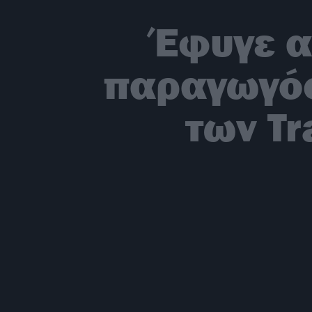
Έφυγε απ
παραγωγός
των Tr