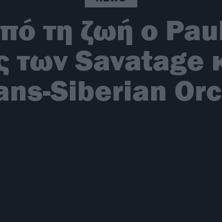
ό τη ζωή ο Paul
 των Savatage κ
ans-Siberian Or