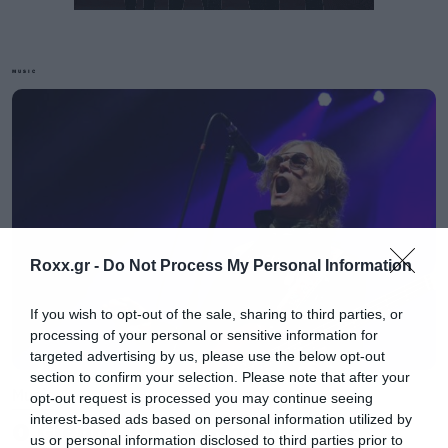
MUSIC
Roxx.gr -
Do Not Process My Personal Information
If you wish to opt-out of the sale, sharing to third parties, or
processing of your personal or sensitive information for
targeted advertising by us, please use the below opt-out
section to confirm your selection. Please note that after your
Music
opt-out request is processed you may continue seeing
interest-based ads based on personal information utilized by
Δεν είναι η πρώτη φορά που κάτι θα λάβει
Ο Glenn Hughes αποσύρθηκε
us or personal information disclosed to third parties prior to