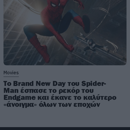
Movies
Το Brand New Day του Spider-
Man έσπασε το ρεκόρ του
Endgame και έκανε το καλύτερο
«άνοιγμα» όλων των εποχών
Τι κάνει τόσο ξεχωριστό τον χώρο του
Cariocas Beach Bar; Έχω ακούσει τόσο πολλά
για αυτόν όλα αυτά τα χρόνια, λόγω της