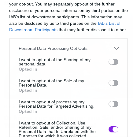
από τις ζωντανές εμφανίσεις
χώρα στο χώρο του Cariocas Beach Bar. Πες
your opt-out. You may separately opt-out of the further
μας δυο λόγια για το τι έχει φιλοξενήσει ο
disclosure of your personal information by third parties on the
IAB’s list of downstream participants. This information may
χώρος σας όλα αυτά τα χρόνια ύπαρξής του,
also be disclosed by us to third parties on the
IAB’s List of
όπως και δυο λόγια για την ιστορία του
Downstream Participants
that may further disclose it to other
third parties.
γενικότερα.
Please note that this website/app uses one or more Google
Personal Data Processing Opt Outs
services and may gather and store information including but
Το Cariocas είναι από τη φύση του μια μουσική
not limited to your visit or usage behaviour. You may click to
I want to opt-out of the Sharing of my
personal data.
φωλιά και μάλιστα μια από τις παλαιότερες εν
grant or deny consent to Google and its third-party tags to
Opted In
use your data for below specified purposes in below Google
ενεργεία στη χώρα. Με 21 χρόνια στη πλάτη
consent section.
I want to opt-out of the Sale of my
του φέτος, γιορτάζει τα 20 χρόνια του, μιας και
Personal Data.
Opted In
από λάθος μέτρημα δεν τα γιορτάσαμε πέρσι
I want to opt-out of processing my
και για να κλείσω αυτό που άνοιξα , όταν
Music
Personal Data for Targeted Advertising.
γράφω φωλιά εννοώ η καβάτζα, το σπίτι στη
Opted In
Οι λόγοι της απόλυσης του Sid
παραλία στη άκρη του πουθενά, εκεί που
I want to opt-out of Collection, Use,
Wilson από τους Slipknot
Retention, Sale, and/or Sharing of my
ακούστηκαν από τα χειροποίητα ηχεία του
Personal Data that Is Unrelated with the
Purposes for which it was collected.