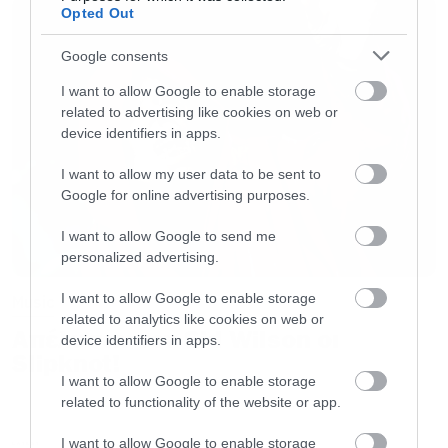
δεκάδες είδη μουσικής από μπάντες,
Opted Out
οργανοπαίχτες και δικοθέτες με ποιότητα και
Google consents
με έναν μόνο διαχωρισμό από εμάς, στο τι
I want to allow Google to enable storage
πρεσβεύει η καλή και η κακή μουσική. Στη
related to advertising like cookies on web or
πλειοψηφία τα έχουμε καταφέρει, τώρα ο
device identifiers in apps.
καθένας μπορεί να βγει να πει το κοντό και το
I want to allow my user data to be sent to
μακρύ του και ας μη το έχει μακρύ…
Google for online advertising purposes.
I want to allow Google to send me
Αυτό που είναι αδιαμφισβήτητο είναι πως τα
personalized advertising.
21 χρόνια είναι πολλά και η προσπάθεια
I want to allow Google to enable storage
Music
κρίνεται από την παρακαταθήκη που αφήνεις
related to analytics like cookies on web or
Απέλυσαν τον Sid Wilson οι
πίσω. Προσωπικά είμαι περήφανος για το
device identifiers in apps.
Slipknot!
μικρόβιο που έσπειρα με σε όλες τις γενιές που
I want to allow Google to enable storage
μεγάλωσαν εκεί μέσα αλλα και για τις
related to functionality of the website or app.
αναμνήσεις που χαρίσαμε.
I want to allow Google to enable storage
LATEST