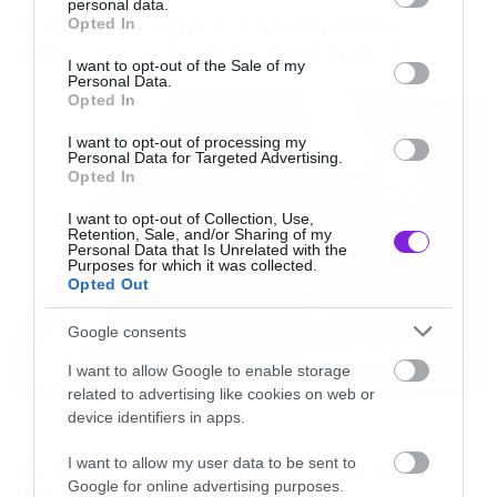
personal data.
grant or deny consent to Google and its third-party tags to
Ο Glenn Hughes αποσύρθηκε
Opted In
use your data for below specified purposes in below Google
από τις ζωντανές εμφανίσεις
Οι Graveyard ήταν πάντα περισσότερο
consent section.
I want to opt-out of the Sale of my
Personal Data.
της μουσικής και όχι των λόγων και
Opted In
έτσι θα προσεγγίσουμε και αυτή την
I want to opt-out of processing my
κατάσταση τώρα.
Personal Data for Targeted Advertising.
Opted In
Αυτό που μπορούμε να πούμε είναι ότι
I want to opt-out of Collection, Use,
Retention, Sale, and/or Sharing of my
δεν ξέρουμε αν το συγκρότημα θα
Personal Data that Is Unrelated with the
Purposes for which it was collected.
επιστρέψει.
Opted Out
Google consents
I want to allow Google to enable storage
related to advertising like cookies on web or
device identifiers in apps.
Music
Οι λόγοι της απόλυσης του Sid
I want to allow my user data to be sent to
Google for online advertising purposes.
Wilson από τους Slipknot