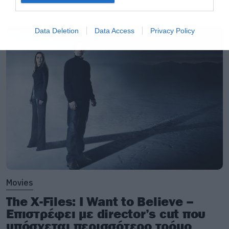
LATEST
Data Deletion
Data Access
Privacy Policy
Movies
The X-Files: I Want to Believe –
Επιστρέφει με director’s cut που
υπόσχεται περισσότερο τρόμο