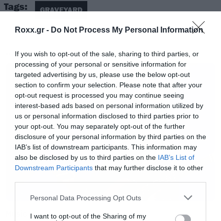
Tags:
κλασικού –προβλήματα μέσα στη
GRAVEYARD
μπάντα- από σήμερα οι Graveyard
Roxx.gr -
Do Not Process My Personal Information
αποτελούν οριστικά παρελθόν.
If you wish to opt-out of the sale, sharing to third parties, or
MUSIC
processing of your personal or sensitive information for
Αυτή ήταν μία δύσκολη, τελική,
targeted advertising by us, please use the below opt-out
απόφαση που πήραμε, μετά από μία
section to confirm your selection. Please note that after your
περίοδο στην οποία παλέψαμε με
opt-out request is processed you may continue seeing
interest-based ads based on personal information utilized by
προσωπικά θέματα και προβλήματα.
us or personal information disclosed to third parties prior to
Η κατάσταση βγήκε εκτός ελέγχου και
your opt-out. You may separately opt-out of the further
disclosure of your personal information by third parties on the
η ενέργεια μας είναι σε πολύ χαμηλά
IAB’s list of downstream participants. This information may
επίπεδα.
also be disclosed by us to third parties on the
IAB’s List of
Downstream Participants
that may further disclose it to other
third parties.
Ως αποτέλεσμα όλες οι
Please note that this website/app uses one or more Google
Personal Data Processing Opt Outs
προγραμματισμένες μας συναυλίες
services and may gather and store information including but
Music
ακυρώνονται.
not limited to your visit or usage behaviour. You may click to
I want to opt-out of the Sharing of my