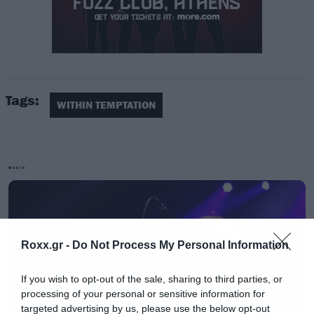
Έτσι, για να ευχαριστήσουν το κοινό για την
υπομονή του έδωσαν στη δημοσιότητα ένα
ακόμα νέο τραγούδι, το τρίκο κατα σειρά από
Tags:
το άλμπουμ.
WITHIN TEMPTATION
Είναι το Firelight με τη συμμετοχή του Jasper
Steverlinck και μπορείτε να το ακούσετε στο
MUSIC
βίντεο που ακολουθεί.
Roxx.gr -
Do Not Process My Personal Information
If you wish to opt-out of the sale, sharing to third parties, or
processing of your personal or sensitive information for
targeted advertising by us, please use the below opt-out