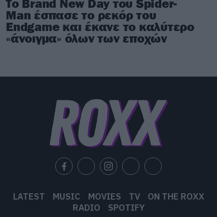
Το Brand New Day του Spider-
Man έσπασε το ρεκόρ του
Endgame και έκανε το καλύτερο
«άνοιγμα» όλων των εποχών
LATEST
MUSIC
MOVIES
TV
ON THE ROXX
RADIO
SPOTIFY