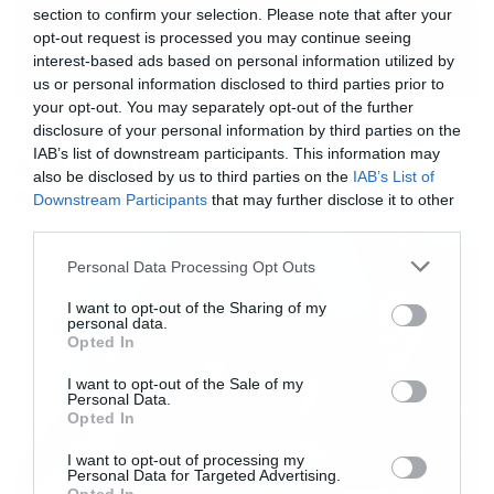
section to confirm your selection. Please note that after your
opt-out request is processed you may continue seeing
interest-based ads based on personal information utilized by
us or personal information disclosed to third parties prior to
your opt-out. You may separately opt-out of the further
Music
disclosure of your personal information by third parties on the
IAB’s list of downstream participants. This information may
Ο Glenn Hughes αποσύρθηκε
also be disclosed by us to third parties on the
IAB’s List of
από τις ζωντανές εμφανίσεις
Downstream Participants
that may further disclose it to other
third parties.
Please note that this website/app uses one or more Google
Personal Data Processing Opt Outs
services and may gather and store information including but
not limited to your visit or usage behaviour. You may click to
I want to opt-out of the Sharing of my
personal data.
grant or deny consent to Google and its third-party tags to
Opted In
use your data for below specified purposes in below Google
consent section.
I want to opt-out of the Sale of my
Personal Data.
Opted In
I want to opt-out of processing my
Personal Data for Targeted Advertising.