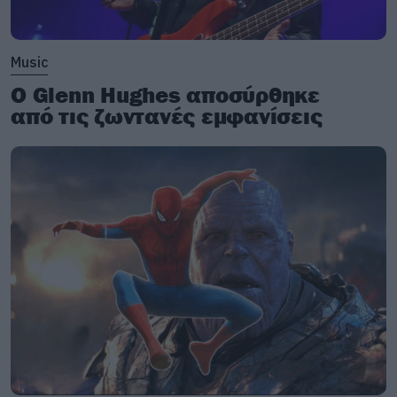
Music
Ο Glenn Hughes αποσύρθηκε
από τις ζωντανές εμφανίσεις
Και πάμε τώρα στο κλείσιμο που σας γράψαμε
από την αρχή του κείμενου. Η μπάντα θα ήταν
ήδη στο στούντιο αν δεν υπήρχαν κάποιες
ευχάριστες προσωπικές καταστάσεις. Να τα
μας…