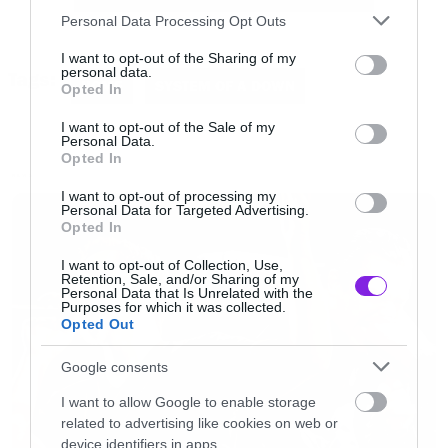
Please note that this website/app uses one or more Google
Personal Data Processing Opt Outs
services and may gather and store information including but
not limited to your visit or usage behaviour. You may click to
I want to opt-out of the Sharing of my
personal data.
Tags:
grant or deny consent to Google and its third-party tags to
HOME
SYSTEM OF A DOWN
Opted In
use your data for below specified purposes in below Google
consent section.
I want to opt-out of the Sale of my
Αλλά…
Personal Data.
Opted In
NEWS
I want to opt-out of processing my
Στο κλείσιμο καταλήγει να λέει ότι η μπάντα θα
Personal Data for Targeted Advertising.
Opted In
έγραφε ήδη νέο δίσκο αν δεν υπήρχαν κάποιες
πολύ θετικές καταστάσεις που δεν είναι σε
I want to opt-out of Collection, Use,
Retention, Sale, and/or Sharing of my
θέση να συζητήσει αυτή τη στιγμή.
Personal Data that Is Unrelated with the
Purposes for which it was collected.
Opted Out
Πάμε να δούμε τις δηλώσεις μία μία.
Google consents
I want to allow Google to enable storage
«
Δεν είμαι ευχαριστημένος με το που βρίσκεται
related to advertising like cookies on web or
η μπάντα αυτή τη στιγμή. Έχει περάσει πάρα
device identifiers in apps.