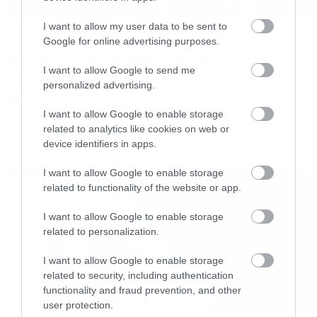
πολύς καιρός από τότε που κυκλοφορήσαμε νέο
I want to allow my user data to be sent to
News
δίσκο και δεν θα συνεχίσω να λέω “δεν
Google for online advertising purposes.
πειράζει”. Πειράζει
».
System of a Down και Faith No
I want to allow Google to send me
More μαζί σε περιοδεία στην
personalized advertising.
Αυστραλία
Αυτή λοιπόν ή πρώτη ατάκα και καταλαβαίνεις
I want to allow Google to enable storage
ότι το καζάνι βράζει. Συνεχίζουμε…
related to analytics like cookies on web or
device identifiers in apps.
LATEST
«
Για εμένα δεν υπάρχει θέμα εγωισμού. Δεν
I want to allow Google to enable storage
γράφω τραγούδια έτσι δεν ανησυχώ για το ποιος
related to functionality of the website or app.
θα τα γράψει. Είμαι απλά έτοιμος. Πως θα
I want to allow Google to enable storage
αισθανθώ αν μπούμε να δουλέψουμε μαζί;
related to personalization.
Είμαστε διαφορετικοί άνθρωποι πλέον. Το 2005
I want to allow Google to enable storage
ήταν η τελευταία φορά που ήμασταν στο
related to security, including authentication
στούντιο μαζί.
We’re turning into the fucking
functionality and fraud prevention, and other
user protection.
EAGLES now
. Έτσι όπως το πάμε θα περάσουν