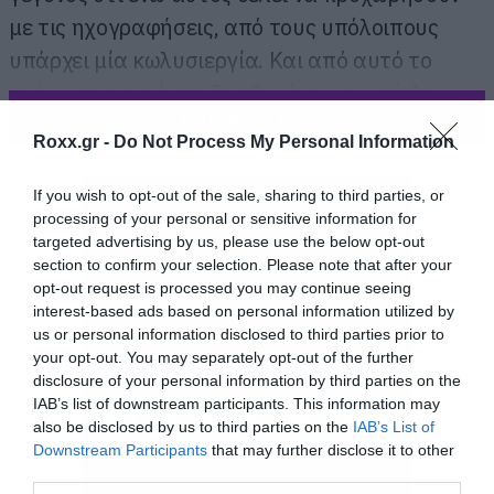
με τις ηχογραφήσεις, από τους υπόλοιπους
υπάρχει μία κωλυσιεργία. Και από αυτό το
τμήμα της συνέντευξης βγαίνει και ο τίτλος
ΠΕΡΙΣΣΟΤΕΡΑ
μας αλλά και οι τίτλοι που θα δείτε σε όλα τα
Roxx.gr -
Do Not Process My Personal Information
μουσικά site του κόσμου.
If you wish to opt-out of the sale, sharing to third parties, or
processing of your personal or sensitive information for
targeted advertising by us, please use the below opt-out
section to confirm your selection. Please note that after your
opt-out request is processed you may continue seeing
interest-based ads based on personal information utilized by
us or personal information disclosed to third parties prior to
your opt-out. You may separately opt-out of the further
disclosure of your personal information by third parties on the
IAB’s list of downstream participants. This information may
also be disclosed by us to third parties on the
IAB’s List of
Downstream Participants
that may further disclose it to other
third parties.