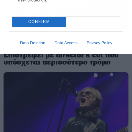
CONFIRM
Movies
Data Deletion
Data Access
Privacy Policy
The X-Files: I Want to Believe –
Επιστρέφει με director’s cut που
υπόσχεται περισσότερο τρόμο