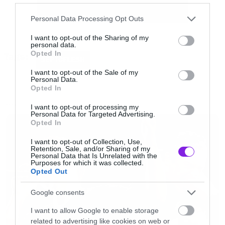
«
Είμαστε πραγματικά εξουθενωμένοι από τη
Please note that this website/app uses one or more Google
Personal Data Processing Opt Outs
δουλειά πάνω σε αυτό το δίσκο, αλλά είμαστε
services and may gather and store information including but
not limited to your visit or usage behaviour. You may click to
I want to opt-out of the Sharing of my
επίσης και πολύ περήφανοι για το αποτέλεσμα.
personal data.
grant or deny consent to Google and its third-party tags to
Opted In
Tags:
Δουλέψαμε σκληρά με τον Logan για να σας
use your data for below specified purposes in below Google
SEPTCFLESH
consent section.
προσφέρουμε το απόλυτο death metal
I want to opt-out of the Sale of my
Personal Data.
soundtrack για τα πιο σκοτεινά σας όνειρα.
Opted In
I want to opt-out of processing my
NEWS
Personal Data for Targeted Advertising.
Οι συνθέσεις είναι προοδευτικές με πολλές
Opted In
συναισθηματικές κορυφώσεις, ενώ την ίδια
I want to opt-out of Collection, Use,
στιγμή τα τραγούδια ακούγονται πολύ επιθετικά
Retention, Sale, and/or Sharing of my
Personal Data that Is Unrelated with the
και δυνατά. Ακόμα είχαμε την ευκαιρία να
Purposes for which it was collected.
Opted Out
δουλέψουμε για πρώτη φορά με μια ολόκληρη
παιδική χορωδία εκτός από τη συνηθισμένη
Google consents
χορωδία ενηλίκων, και αυτό μας βοήθησε να
I want to allow Google to enable storage
related to advertising like cookies on web or
βουτήξουμε σε σκοτεινότερες κινηματογραφικές