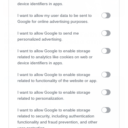
device identifiers in apps.
ατμόσφαιρες.
I want to allow my user data to be sent to
Google for online advertising purposes.
News
Έχουμε πετύχει ένα νέο επίπεδο ακραίων
συναισθημάτων
».
System of a Down και Faith No
I want to allow Google to send me
personalized advertising.
More μαζί σε περιοδεία στην
Αυστραλία
Πηγή:
Rockhard.gr
I want to allow Google to enable storage
related to analytics like cookies on web or
device identifiers in apps.
LATEST
I want to allow Google to enable storage
related to functionality of the website or app.
I want to allow Google to enable storage
related to personalization.
I want to allow Google to enable storage
related to security, including authentication
functionality and fraud prevention, and other
user protection.