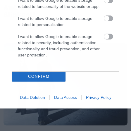
I want to allow Google to enable storage
Απέλυσαν τον Sid Wilson οι
related to functionality of the website or app.
Slipknot!
I want to allow Google to enable storage
related to personalization.
I want to allow Google to enable storage
LATEST
related to security, including authentication
functionality and fraud prevention, and other
user protection.
CONFIRM
Data Deletion
Data Access
Privacy Policy