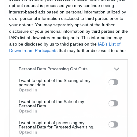
opt-out request is processed you may continue seeing
interest-based ads based on personal information utilized by
us or personal information disclosed to third parties prior to
Music
your opt-out. You may separately opt-out of the further
disclosure of your personal information by third parties on the
Ο Glenn Hughes αποσύρθηκε
IAB’s list of downstream participants. This information may
από τις ζωντανές εμφανίσεις
also be disclosed by us to third parties on the
IAB’s List of
Downstream Participants
that may further disclose it to other
third parties.
Please note that this website/app uses one or more Google
Personal Data Processing Opt Outs
services and may gather and store information including but
not limited to your visit or usage behaviour. You may click to
I want to opt-out of the Sharing of my
personal data.
grant or deny consent to Google and its third-party tags to
Opted In
use your data for below specified purposes in below Google
consent section.
I want to opt-out of the Sale of my
Personal Data.
Opted In
I want to opt-out of processing my
Personal Data for Targeted Advertising.
Opted In