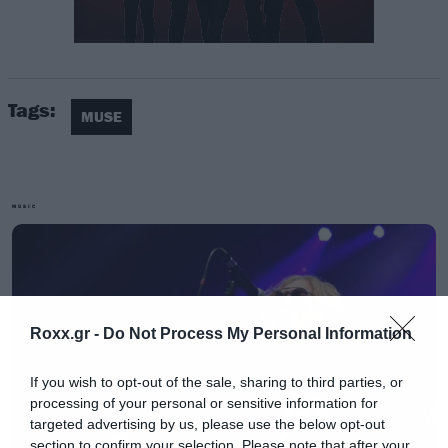
Δεν έχει γνωστό ακόμα αν αυτές θα είναι οι
τελικές τιμές ή θα ανέβουν κι άλλο στην
πορεία.
Tags:
MUSE
Καλό θα είναι πάντως όσοι ενδιαφέρεστε να
εξασφαλίσετε θέση νωρίς.
MUSIC
Η προπώληση των εισιτηρίων γίνεται στα
www.viva.gr
, Public, SevenSpots, Ιανός.
Roxx.gr -
Do Not Process My Personal Information
If you wish to opt-out of the sale, sharing to third parties, or
processing of your personal or sensitive information for
targeted advertising by us, please use the below opt-out
section to confirm your selection. Please note that after your