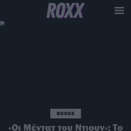
BOOKS
«Οι Μέντατ του Ντιουν»: Το