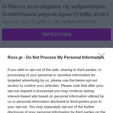
Οι Μέντατ στην υπηρεσία της ανθρωπότητας.
Οι σκεπτόμενες μηχανές έχουν ηττηθεί, αλλά ο
αγώνας για το μέλλον της ανθρωπότητας
συνεχίζεται. Ο Γκιλμπέρτους Άλμπανς έχει
ΠΕΡΙΣΣΟΤΕΡΑ
ιδρύσει τη Σχολή Μέντατ, όπου οι μαθητές
διδάσκονται τις αποτελεσματικές τεχνικές των
σκεπτόμενων μηχανών. Όμως, ο Γκιλμπέρτους
Roxx.gr -
Do Not Process My Personal Information
ισορροπεί σε τεντωμένο σχοινί μεταξύ των
δικών του πεποιθήσεων και των συμβιβασμών
If you wish to opt-out of the sale, sharing to third parties, or
που κάνει, προκειμένου να επιβιώσει από τους
processing of your personal or sensitive information for
targeted advertising by us, please use the below opt-out
Μπατλεριανούς φανατικούς.
section to confirm your selection. Please note that after your
opt-out request is processed you may continue seeing
interest-based ads based on personal information utilized by
us or personal information disclosed to third parties prior to
your opt-out. You may separately opt-out of the further
disclosure of your personal information by third parties on the