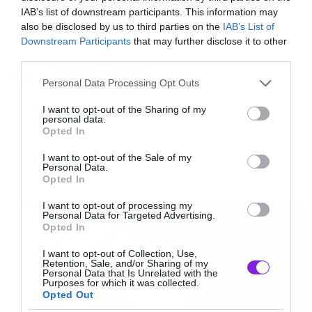
IAB’s list of downstream participants. This information may
also be disclosed by us to third parties on the
IAB’s List of
Downstream Participants
that may further disclose it to other
third parties.
Tags:
Please note that this website/app uses one or more Google
ANUBIS
DUNE
Personal Data Processing Opt Outs
services and may gather and store information including but
not limited to your visit or usage behaviour. You may click to
I want to opt-out of the Sharing of my
personal data.
grant or deny consent to Google and its third-party tags to
Opted In
use your data for below specified purposes in below Google
BOOKS
consent section.
I want to opt-out of the Sale of my
Personal Data.
Opted In
LATEST
I want to opt-out of processing my
Personal Data for Targeted Advertising.
Παράλληλα, η Ηγουμένη Ρακέλλα προσπαθεί
Opted In
να χτίσει ξανά τη Σχολή της Αδελφότητας στον
I want to opt-out of Collection, Use,
Retention, Sale, and/or Sharing of my
Βάλαχ ΙΧ, με την πιο ταλαντούχα και φιλόδοξη
Personal Data that Is Unrelated with the
Purposes for which it was collected.
μαθήτριά της, τη Βάλυα Χαρκόννεν, στο
Opted Out
πλευρό της. Στο μεταξύ, ο Τζόζεφ Βένπορτ