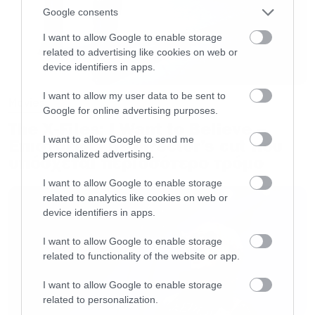
Google consents
επιβάλλει ανελέητο εμπάργκο σε όποιον
πλανήτη αποδέχεται το αντιτεχνολογικό
I want to allow Google to enable storage
related to advertising like cookies on web or
μανιφέστο του Μάνφορντ Τορόντο, ελπίζοντας
device identifiers in apps.
ότι η εξαθλίωση θα οδηγήσει στην υποταγή
I want to allow my user data to be sent to
τους. Αλλά οι φανατικοί σπάνια παραδίδονται
Movies
Google for online advertising purposes.
εύκολα…
The X-Files: I Want to Believe –
I want to allow Google to send me
Επιστρέφει με director’s cut που
personalized advertising.
υπόσχεται περισσότερο τρόμο
Έγραψαν για το «Οι Μέντατ του Ντιουν»:
I want to allow Google to enable storage
«Η μαγεία παραμένει ακόμα και μετά το τέλος
related to analytics like cookies on web or
του βιβλίου.»
device identifiers in apps.
–
kirkusreviews
.
com
I want to allow Google to enable storage
related to functionality of the website or app.
«Οι Μέντατ του Ντιουν είναι ένα βιβλίο γεμάτο
I want to allow Google to enable storage
δράση, που διαβάζεται γρήγορα.»
related to personalization.