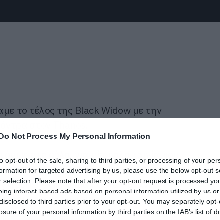
αμε το τέλος της Black Widow με την
κόντρα στον Thanos.
Do Not Process My Personal Information
 όμως στο ρόλο, για μία σόλο ταινία που
to opt-out of the sale, sharing to third parties, or processing of your per
 διάστημα μετά το Civl War και πριν το
formation for targeted advertising by us, please use the below opt-out s
r selection. Please note that after your opt-out request is processed y
επιστρέφει στη Ρωσία και να συναντά την
eing interest-based ads based on personal information utilized by us or
αντιμέτωπη με το παρελθόν της.
disclosed to third parties prior to your opt-out. You may separately opt-
losure of your personal information by third parties on the IAB’s list of