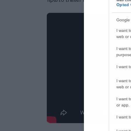
Opted 
Google 
I want t
web or d
I want t
purpose
I want 
I want t
web or d
I want t
or app.
I want t
I want t