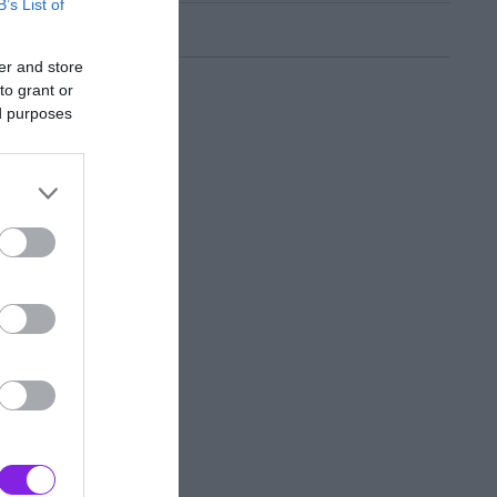
B’s List of
er and store
to grant or
ed purposes