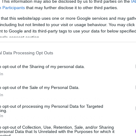
. This information may also be disclosed by us to third parties on the
IA
Participants
that may further disclose it to other third parties.
 that this website/app uses one or more Google services and may gath
including but not limited to your visit or usage behaviour. You may click 
 to Google and its third-party tags to use your data for below specifi
ogle consent section.
l Data Processing Opt Outs
o opt-out of the Sharing of my personal data.
In
o opt-out of the Sale of my Personal Data.
In
 την 1η Μαΐου είναι η πρώτη στην 4η
to opt-out of processing my Personal Data for Targeted
ναι η τελευταία φορά που θα δούμε στις
ing.
In
ff που έκανε ντεμπούτο μία δεκαετία
ron Man. Αυτό που ακολουθεί είναι το
o opt-out of Collection, Use, Retention, Sale, and/or Sharing
ersonal Data that Is Unrelated with the Purposes for which it
έχουμε και το πόστερ.
lected.