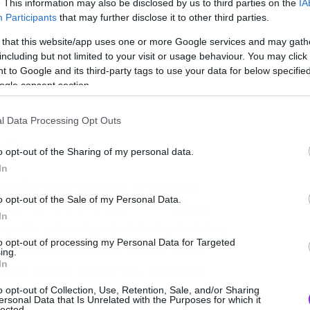
. This information may also be disclosed by us to third parties on the
IA
Participants
that may further disclose it to other third parties.
 that this website/app uses one or more Google services and may gath
including but not limited to your visit or usage behaviour. You may click 
 to Google and its third-party tags to use your data for below specifi
ogle consent section.
l Data Processing Opt Outs
 (Ρικ)
o opt-out of the Sharing of my personal data.
In
υρίζει όταν διάβασα το σενάριο.
o opt-out of the Sale of my Personal Data.
 χρόνια που δουλεύω στο Walking
In
ματα, γιατί είχα ξυπνήσει μέσα στη
to opt-out of processing my Personal Data for Targeted
πορούσα να κοιμηθώ. Ήμουν τόσο
ing.
In
 και ένιωθα άρρωστος. Και αυτό
το σενάριο.
o opt-out of Collection, Use, Retention, Sale, and/or Sharing
ersonal Data that Is Unrelated with the Purposes for which it
lected.