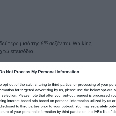
ης
δεύτερο μισό της 6
σεζόν του Walking
χτώ επεισόδια.
πράγματα θα είναι πολύ έντονα και
Do Not Process My Personal Information
 ως αρρωστημένο.
to opt-out of the sale, sharing to third parties, or processing of your per
formation for targeted advertising by us, please use the below opt-out s
r selection. Please note that after your opt-out request is processed y
eing interest-based ads based on personal information utilized by us or
disclosed to third parties prior to your opt-out. You may separately opt-
losure of your personal information by third parties on the IAB’s list of