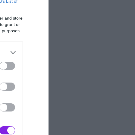
B’s List of
er and store
to grant or
ed purposes