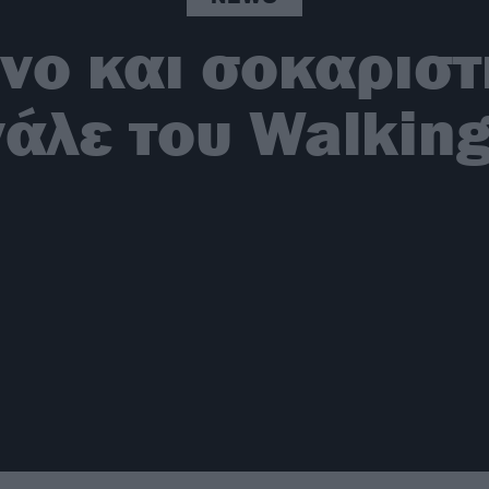
ο και σοκαριστι
νάλε του Walkin