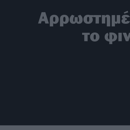
Αρρωστημέν
το φι