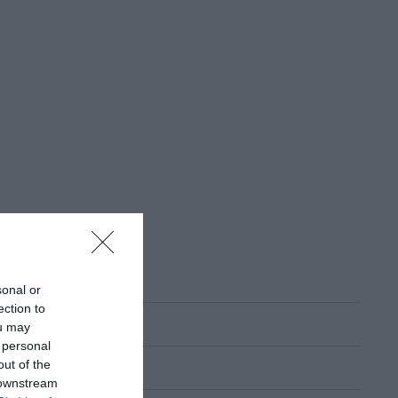
sonal or
ection to
ou may
 personal
out of the
 downstream