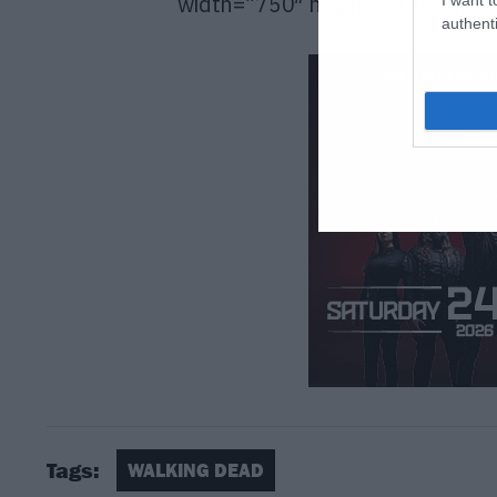
width=”750″ height=”148″>[/if
authenti
Tags:
WALKING DEAD