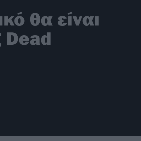
κό θα είναι
g Dead