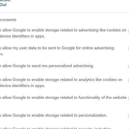
Out
ει και η Lauren Cohan (Μάγκι)
consents
ε γύρισμα σε ολόκληρη την καριέρα
o allow Google to enable storage related to advertising like cookies on
ησε να έρθει, εγώ από την άλλη δεν
evice identifiers in apps.
ν μπορούσα να φανταστώ ποτέ ότι ως
o allow my user data to be sent to Google for online advertising
ς μία τέτοια κατάσταση. Ήταν μία από
s.
 είχαμε ποτέ. Χρειάστηκε πολύς
to allow Google to send me personalized advertising.
ετά από εκείνη την ημέρα.
o allow Google to enable storage related to analytics like cookies on
ατάσταση έχει να κάνει με τον Νέγκαν που
evice identifiers in apps.
το φινάλε.
o allow Google to enable storage related to functionality of the website
gr/radio/”><img border=”0″ src=”
o allow Google to enable storage related to personalization.
oads/2016/01/radio-arthro.png ”
o allow Google to enable storage related to security, including