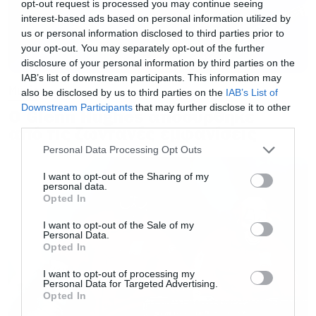
opt-out request is processed you may continue seeing
interest-based ads based on personal information utilized by
us or personal information disclosed to third parties prior to
your opt-out. You may separately opt-out of the further
disclosure of your personal information by third parties on the
IAB’s list of downstream participants. This information may
Music
also be disclosed by us to third parties on the
IAB’s List of
Downstream Participants
that may further disclose it to other
Ο Glenn Hughes αποσύρθηκε
third parties.
από τις ζωντανές εμφανίσεις
Please note that this website/app uses one or more Google
Personal Data Processing Opt Outs
services and may gather and store information including but
not limited to your visit or usage behaviour. You may click to
I want to opt-out of the Sharing of my
personal data.
grant or deny consent to Google and its third-party tags to
Opted In
use your data for below specified purposes in below Google
consent section.
I want to opt-out of the Sale of my
Personal Data.
Opted In
I want to opt-out of processing my
Personal Data for Targeted Advertising.
Opted In