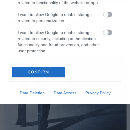
related to functionality of the website or app.
Music
I want to allow Google to enable storage
Απέλυσαν τον Sid Wilson οι
related to personalization.
Slipknot!
I want to allow Google to enable storage
related to security, including authentication
functionality and fraud prevention, and other
user protection.
LATEST
CONFIRM
Data Deletion
Data Access
Privacy Policy