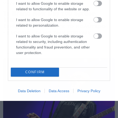
Movies
I want to allow Google to enable storage
related to functionality of the website or app.
Το Brand New Day του Spider-
Man έσπασε το ρεκόρ του
I want to allow Google to enable storage
Endgame και έκανε το καλύτερο
related to personalization.
«άνοιγμα» όλων των εποχών
I want to allow Google to enable storage
related to security, including authentication
functionality and fraud prevention, and other
user protection.
LATEST
CONFIRM
Data Deletion
Data Access
Privacy Policy