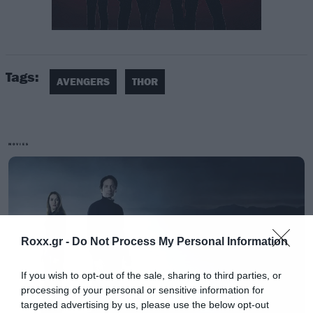
Tags:
AVENGERS
THOR
Στην εικόνα που ακολουθεί βλέπουμε το όπλο
που είναι μισό σφυρί και μισό τσεκούρι πάνω σε
μία βάση από ξύλο και μοιάζει με μία μίξη των
MOVIES
Janbjorn και Stormbreaker, των όπλων που έχει
κρατήσει ο Thor κατά καιρούς στα κόμικ.
Το Infinity War των Avengers κάνει πρεμιέρα
Roxx.gr -
Do Not Process My Personal Information
στην Ελλάδα στις 27 Απριλίου.
If you wish to opt-out of the sale, sharing to third parties, or
processing of your personal or sensitive information for
targeted advertising by us, please use the below opt-out