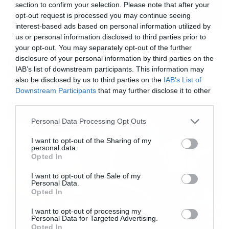
section to confirm your selection. Please note that after your
opt-out request is processed you may continue seeing
interest-based ads based on personal information utilized by
us or personal information disclosed to third parties prior to
Movies
your opt-out. You may separately opt-out of the further
The X-Files: I Want to Believe –
disclosure of your personal information by third parties on the
IAB’s list of downstream participants. This information may
Επιστρέφει με director’s cut που
also be disclosed by us to third parties on the
IAB’s List of
υπόσχεται περισσότερο τρόμο
Downstream Participants
that may further disclose it to other
third parties.
Please note that this website/app uses one or more Google
Personal Data Processing Opt Outs
services and may gather and store information including but
not limited to your visit or usage behaviour. You may click to
I want to opt-out of the Sharing of my
personal data.
grant or deny consent to Google and its third-party tags to
Opted In
use your data for below specified purposes in below Google
consent section.
I want to opt-out of the Sale of my
Personal Data.
Opted In
I want to opt-out of processing my
Personal Data for Targeted Advertising.
Opted In