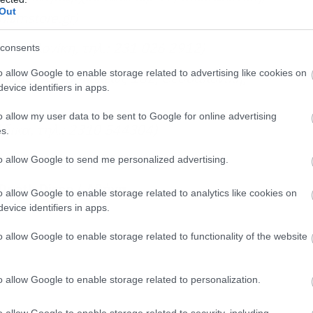
Out
hilimstore
.
gr
)
Θεσσαλονίκη, τηλ.: 231 026 2912)
consents
o allow Google to enable storage related to advertising like cookies on
ouse
(Μητροπόλεως 102, Θεσσαλονίκη,
evice identifiers in apps.
o allow my user data to be sent to Google for online advertising
δικα, τηλ.: 2310 544304)
s.
ς 125, τηλ.: 2313090695)
to allow Google to send me personalized advertising.
Death
Disco
/ Αθήνα
o allow Google to enable storage related to analytics like cookies on
evice identifiers in apps.
o allow Google to enable storage related to functionality of the website
o allow Google to enable storage related to personalization.
o allow Google to enable storage related to security, including