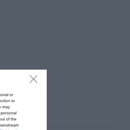
sonal or
ection to
ou may
 personal
out of the
 downstream