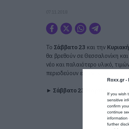
07.11.2018
Το
Σάββατο 23
και την
Κυριακή
θα βρεθούν σε Θεσσαλονίκη και
νέο και παλαιότερο υλικό, τιμώ
περιοδεύουν εκτενώς στον κόσμ
Roxx.gr -
►
Σάββατο 23 Μαρτίου 2019 
If you wish 
sensitive in
confirm you
continue se
information 
further disc