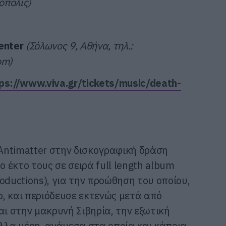
όπολις)
enter
(Σόλωνος 9, Αθήνα, τηλ.:
om)
ps://www.viva.gr/tickets/music/death-
Antimatter στην δισκογραφική δράση
έκτο τους σε σειρά full length album
oductions), για την προώθηση του οποίου,
, και περιόδευσε εκτενώς μετά από
αι στην μακρυνή Σιβηρία, την εξωτική
άλλα μέρη, ανάμεσα στα οποία και κάποια