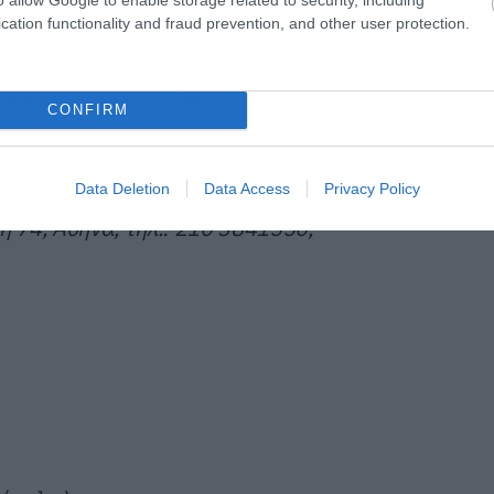
cation functionality and fraud prevention, and other user protection.
θήνα, τηλ.: 210 3304133,
www.metalera.gr
)
CONFIRM
, Ψυρρή, Αθήνα, τηλ.: 210 3218373,
Data Deletion
Data Access
Privacy Policy
η 74, Αθήνα, τηλ.: 210 3841550,