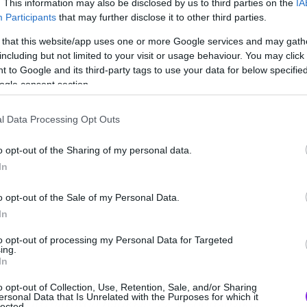
. This information may also be disclosed by us to third parties on the
IA
Participants
that may further disclose it to other third parties.
 that this website/app uses one or more Google services and may gath
including but not limited to your visit or usage behaviour. You may click 
 to Google and its third-party tags to use your data for below specifi
ogle consent section.
l Data Processing Opt Outs
o opt-out of the Sharing of my personal data.
In
o opt-out of the Sale of my Personal Data.
In
to opt-out of processing my Personal Data for Targeted
ing.
In
o opt-out of Collection, Use, Retention, Sale, and/or Sharing
ersonal Data that Is Unrelated with the Purposes for which it
ore
(Πατριάρχου Ιωακείμ 17, Θεσσαλονίκη,
lected.