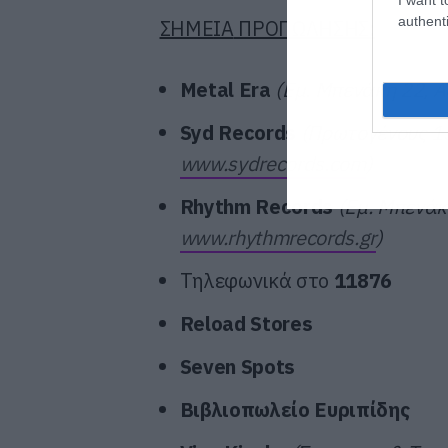
authenti
ΣΗΜΕΙΑ
ΠΡΟΠΩΛΗΣΗΣ
:
Metal Era
(
Εμ
. Μπενάκη 22, Α
Syd Records
(Πρωτογένους 13
www.sydrecords.com
)
Rhythm Records
(Εμ. Μπενάκ
www.rhythmrecords.gr
)
Τηλεφωνικά στο
11876
Reload Stores
Seven Spots
Βιβλιοπωλείο Ευριπίδης