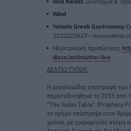
Viva
Kiosks
(Συνταγμα & Τεχν
Wind
Yolenis Greek Gastronomy C
2122223623 – www.yolenis.c
Ηλεκτρονική προπώληση:
htt
disco/antimatter-live
ΔΕΛΤΙΟ ΤΥΠΟΥ:
Η μεγαλειώδης επιστροφή των 
σηματοδοτήθηκε το 2015 από το 
“The Judas Table” (Prophecy Pr
το σχήμα επέστρεψε στον δρόμο
χρόνια, με ημερομηνίες ακόμη κ
Λατινική Αμερική και δεκάδες 