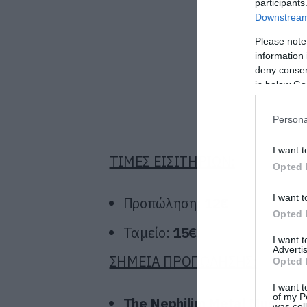
participants
Downstream 
Please note
information 
deny consent
in below Go
Persona
I want t
ΤΙΜΕΣ ΕΙΣΙΤΗΡΙΩΝ:
Opted 
I want t
Προπώληση:
12€
Opted 
Ταμείο:
15€
I want 
Advertis
ΣΗΜΕΙΑ ΠΡΟΠΩΛΗΣΗΣ:
Opted 
I want t
of my P
The
Nephilim
Metal
Music
St
was col