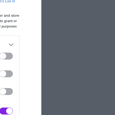
B’s List of
er and store
to grant or
ed purposes