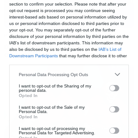
section to confirm your selection. Please note that after your
Τότε φυσικά δεν συνέβη τίποτα και θα πρέπει
opt-out request is processed you may continue seeing
να τονίσουμε ότι ο πλανήτης Χ που αναφέρει ο
interest-based ads based on personal information utilized by
us or personal information disclosed to third parties prior to
David Meade ΔΕΝ ΥΠΑΡΧΕΙ.
your opt-out. You may separately opt-out of the further
Music
disclosure of your personal information by third parties on the
IAB’s list of downstream participants. This information may
Για καλό και για κακό πάντως αν έχετε
Ο Glenn Hughes αποσύρθηκε
also be disclosed by us to third parties on the
IAB’s List of
από τις ζωντανές εμφανίσεις
προγραμματίσει κάτι για εκείνη την ημέρα
Downstream Participants
that may further disclose it to other
third parties.
ακυρώστε το μην μπαίνετε στον κόπο τζάμπα.
Το ROXX παρακολουθεί αυτό το σημαντικό
Please note that this website/app uses one or more Google
Personal Data Processing Opt Outs
services and may gather and store information including but
ζήτημα από πολύ κοντά και για οποιαδήποτε
not limited to your visit or usage behaviour. You may click to
I want to opt-out of the Sharing of my
personal data.
εξέλιξη δεν θα ξεχάσουμε να σας
grant or deny consent to Google and its third-party tags to
Opted In
use your data for below specified purposes in below Google
ενημερώσουμε.
consent section.
I want to opt-out of the Sale of my
Personal Data.
Opted In
I want to opt-out of processing my
Personal Data for Targeted Advertising.