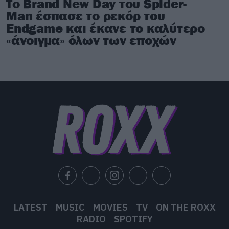
Το Brand New Day του Spider-
Man έσπασε το ρεκόρ του
Endgame και έκανε το καλύτερο
«άνοιγμα» όλων των εποχών
LATEST
MUSIC
MOVIES
TV
ON THE ROXX
RADIO
SPOTIFY