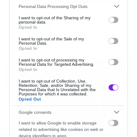
Please note that this website/app uses one or more Google
στο BBC) θα προβληθεί κάποιες ημέρες
Personal Data Processing Opt Outs
services and may gather and store information including but
νωρίτερα, χωρίς όμως να υπάρχει επίσημη
not limited to your visit or usage behaviour. You may click to
I want to opt-out of the Sharing of my
personal data.
Tags:
ανακοίνωση.
grant or deny consent to Google and its third-party tags to
SHERLOCK
Opted In
use your data for below specified purposes in below Google
consent section.
I want to opt-out of the Sale of my
Το γεγονός όμως ότι πλέον ξέρουμε, ότι το
Personal Data.
Opted In
πρώτο από τα τρία συνολικά επεισόδια θα
NEWS
I want to opt-out of processing my
προβληθεί μέσα στον Ιανουάριο, μας κάνει να
Personal Data for Targeted Advertising.
Opted In
ξεκινάμε και επίσημα την αντίστροφη μέτρηση
για την επιστροφή της αγαπημένης σειράς.
I want to opt-out of Collection, Use,
Retention, Sale, and/or Sharing of my
Personal Data that Is Unrelated with the
Purposes for which it was collected.
Opted Out
Google consents
I want to allow Google to enable storage
related to advertising like cookies on web or
device identifiers in apps.