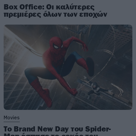
μουσική και την προσπάθειά τους γενικότερα,
Box Office: Οι καλύτερες
ενώ το κοινό και ο μουσικός τύπος από τότε
πρεμιέρες όλων των εποχών
αντιλαμβάνονταν τη διαφορετικότητα του
σχήματος σε σχέση με άλλους ομοϊδεάτες τους.
Movies
Το Brand New Day του Spider-
Man έσπασε το ρεκόρ του