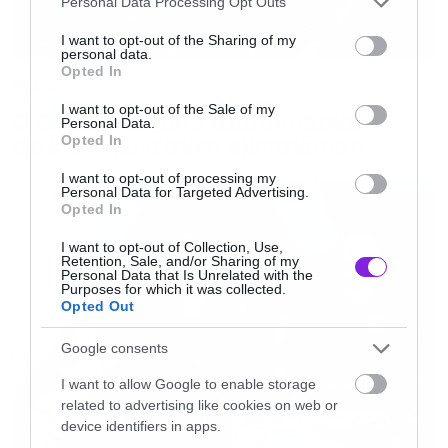
Personal Data Processing Opt Outs
services and may gather and store information including but
not limited to your visit or usage behaviour. You may click to
I want to opt-out of the Sharing of my
personal data.
grant or deny consent to Google and its third-party tags to
Opted In
use your data for below specified purposes in below Google
Music
consent section.
I want to opt-out of the Sale of my
Ο Glenn Hughes αποσύρθηκε
Personal Data.
από τις ζωντανές εμφανίσεις
Opted In
Οι Raw in Sect παρουσιάζουν το ‘Kitro’
I want to opt-out of processing my
Personal Data for Targeted Advertising.
ζωντανά στην Αθήνα
Opted In
I want to opt-out of Collection, Use,
Retention, Sale, and/or Sharing of my
Raw in Sect “Kitro” live in Athens
Personal Data that Is Unrelated with the
Purposes for which it was collected.
With special guest: Order of the Black Jacket
Opted Out
Στο
Temple
(Ιάκχου 17, Γκάζι, Αθήνα)
Google consents
Παρασκευή 11 Μαϊου
I want to allow Google to enable storage
Πόρτες:
20:30
related to advertising like cookies on web or
Event
device identifiers in apps.