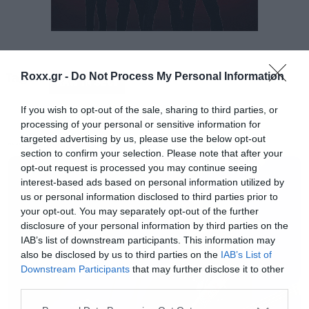
Ο τίτλος του τραγουδιού είναι Arena και
συνοδεύεται από βίντεο που μας κάνει βόλτα
Tags:
Roxx.gr -
Do Not Process My Personal Information
σε γειτονιές της Αθήνας, με τις εικόνες να
RAW IN SECT
δένουν άψογα με τους ήχους του
If you wish to opt-out of the sale, sharing to third parties, or
συγκροτήματος αλλά και τον ελληνικό στίχο.
processing of your personal or sensitive information for
targeted advertising by us, please use the below opt-out
MUSIC
section to confirm your selection. Please note that after your
Μπείτε στην… αρένα κάνοντας κλικ στο βίντεο
opt-out request is processed you may continue seeing
που ακολουθεί.
interest-based ads based on personal information utilized by
us or personal information disclosed to third parties prior to
your opt-out. You may separately opt-out of the further
disclosure of your personal information by third parties on the
IAB’s list of downstream participants. This information may
also be disclosed by us to third parties on the
IAB’s List of
Downstream Participants
that may further disclose it to other
third parties.
Please note that this website/app uses one or more Google