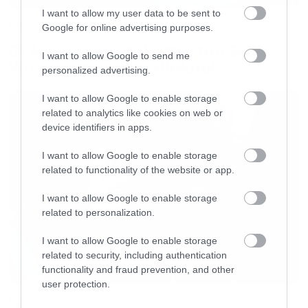
page:
www.facebook.com/events/15941833821
I want to allow my user data to be sent to
Music
Google for online advertising purposes.
ΤΙΜΕΣ ΕΙΣΙΤΗΡΙΩΝ:
Οι λόγοι της απόλυσης του Sid
I want to allow Google to send me
Προπώληση:
6€
Wilson από τους Slipknot
personalized advertising.
Ταμείο:
8€
I want to allow Google to enable storage
related to analytics like cookies on web or
ΣΗΜΕΙΑ ΠΡΟΠΩΛΗΣΗΣ:
device identifiers in apps.
Τηλεφωνικά στο
11876
I want to allow Google to enable storage
Reload Stores
related to functionality of the website or app.
Media Markt
I want to allow Google to enable storage
Seven Spots
related to personalization.
Βιβλιοπωλείο
Ευριπίδης
I want to allow Google to enable storage
Viva Kiosks
(
Συνταγμα
&
Τεχνόπολις
)
related to security, including authentication
functionality and fraud prevention, and other
user protection.
Ηλεκτρονική προπώληση:
viva
.
gr
Music