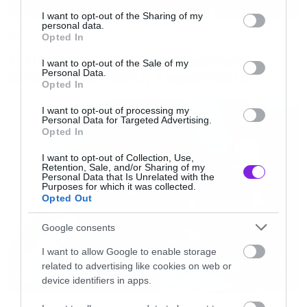
services and may gather and store information including but
not limited to your visit or usage behaviour. You may click to
I want to opt-out of the Sharing of my
personal data.
grant or deny consent to Google and its third-party tags to
Music
Opted In
use your data for below specified purposes in below Google
Ο Glenn Hughes αποσύρθηκε
consent section.
I want to opt-out of the Sale of my
από τις ζωντανές εμφανίσεις
Personal Data.
Opted In
I want to opt-out of processing my
Personal Data for Targeted Advertising.
Opted In
I want to opt-out of Collection, Use,
Retention, Sale, and/or Sharing of my
Personal Data that Is Unrelated with the
Purposes for which it was collected.
Opted Out
Google consents
I want to allow Google to enable storage
related to advertising like cookies on web or
device identifiers in apps.