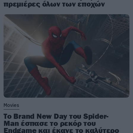
πρεμιέρες όλων των εποχών
Movies
Το Brand New Day του Spider-
Man έσπασε το ρεκόρ του
Endgame και έκανε το καλύτερο