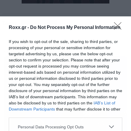
Έτσι θα έχουμε την ευκαιρία να ακούσουμε για
τελευταία φορά μία από τις μεγαλύτερες
Tags:
φωνές που έβγαλε το heavy metal. Το πρώτο
WARREL DANE
Roxx.gr -
Do Not Process My Personal Information
δείγμα έχει τίτλο Disconnection System, θυμίζει
πολύ Nevermore και είναι εντυπωσιακό.
If you wish to opt-out of the sale, sharing to third parties, or
processing of your personal or sensitive information for
MUSIC
targeted advertising by us, please use the below opt-out
Ακούστε το στο βίντεο που ακολουθεί.
section to confirm your selection. Please note that after your
opt-out request is processed you may continue seeing
interest-based ads based on personal information utilized by
us or personal information disclosed to third parties prior to
your opt-out. You may separately opt-out of the further
disclosure of your personal information by third parties on the
IAB’s list of downstream participants. This information may
also be disclosed by us to third parties on the
IAB’s List of
Downstream Participants
that may further disclose it to other
third parties.
Please note that this website/app uses one or more Google
Personal Data Processing Opt Outs