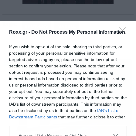
Ο ηθοποιός που έγινε διάσημος για τον ρόλο
Tags:
του Τζον Σνόου του Game of Thrones, θα
AVENGERS
MARVEL
Roxx.gr -
Do Not Process My Personal Information
υποδυθεί τον Black Knight στην ταινία των
Eternals, έναν χαρακτήρα που εμφανίστηκε για
If you wish to opt-out of the sale, sharing to third parties, or
πρώτη φορά το 1967 στα κόμικ, έχει κάνει
processing of your personal or sensitive information for
MOVIES
targeted advertising by us, please use the below opt-out
περάσματα από τους Avengers και κρατάει ένα
section to confirm your selection. Please note that after your
καταραμένο σπαθί. Ότι πρέπει για τον
opt-out request is processed you may continue seeing
Χάρινγκτον δηλαδή!
interest-based ads based on personal information utilized by
us or personal information disclosed to third parties prior to
your opt-out. You may separately opt-out of the further
Να πούμε ότι στην ταινία των Eternals θα γίνει
disclosure of your personal information by third parties on the
IAB’s list of downstream participants. This information may
ένα μίνι reunion του Game of Thrones αφού
also be disclosed by us to third parties on the
IAB’s List of
όπως είχε ήδη ανακοινωθεί πρωταγωνιστεί και
Downstream Participants
that may further disclose it to other
third parties.
ο Ρίτσαρντς Μάντεν, ο Ρομπ Σταρκ του GOT.
Please note that this website/app uses one or more Google
Personal Data Processing Opt Outs