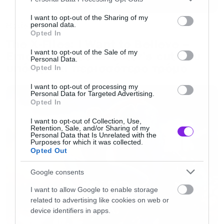
services and may gather and store information including but
not limited to your visit or usage behaviour. You may click to
I want to opt-out of the Sharing of my
Movies
personal data.
grant or deny consent to Google and its third-party tags to
Opted In
use your data for below specified purposes in below Google
The X-Files: I Want to Believe –
consent section.
I want to opt-out of the Sale of my
Επιστρέφει με director’s cut που
Personal Data.
υπόσχεται περισσότερο τρόμο
Opted In
I want to opt-out of processing my
Personal Data for Targeted Advertising.
Opted In
I want to opt-out of Collection, Use,
Retention, Sale, and/or Sharing of my
Personal Data that Is Unrelated with the
Purposes for which it was collected.
Opted Out
Google consents
I want to allow Google to enable storage
related to advertising like cookies on web or
device identifiers in apps.