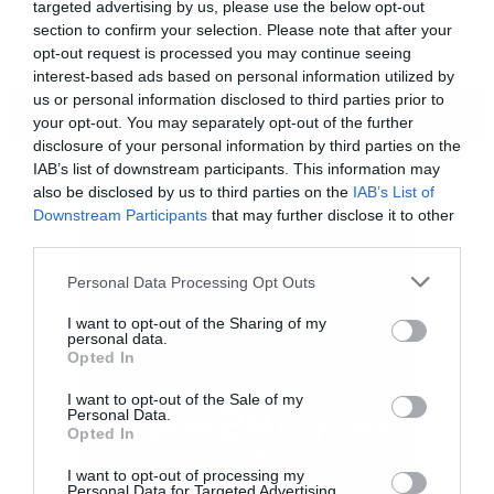
targeted advertising by us, please use the below opt-out
σκηνοθεσία από τον Alex Graves, τα ειδικά εφέ,
section to confirm your selection. Please note that after your
opt-out request is processed you may continue seeing
η μουσική από τον Ramin Djawadi, όλα αυτά
interest-based ads based on personal information utilized by
ενώθηκαν πιθανότατα στην καλύτερη ώρα που
us or personal information disclosed to third parties prior to
ΠΕΡΙΣΣΟΤΕΡΑ
έχουμε φτιάξει. Είμαστε τρομερά υπερήφανοι
your opt-out. You may separately opt-out of the further
disclosure of your personal information by third parties on the
για αυτό. Και είμαστε και λίγο τρομαγμένοι γιατί
IAB’s list of downstream participants. This information may
τώρα δεν ξέρουμε πως θα το ξεπεράσουμε στη
also be disclosed by us to third parties on the
IAB’s List of
Downstream Participants
that may further disclose it to other
συνέχεια
».
third parties.
Please note that this website/app uses one or more Google
Personal Data Processing Opt Outs
services and may gather and store information including but
not limited to your visit or usage behaviour. You may click to
I want to opt-out of the Sharing of my
personal data.
grant or deny consent to Google and its third-party tags to
Opted In
use your data for below specified purposes in below Google
consent section.
I want to opt-out of the Sale of my
Personal Data.
Opted In
I want to opt-out of processing my
Personal Data for Targeted Advertising.