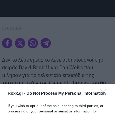
13.06.2014
Δεν το λέμε εμείς, το λένε οι δημιουργοί της
σειράς David Benioff και Dan Weiss που
μίλησαν για το τελευταίο επεισόδιο της
τέταρτης σεζόν του Game of Thrones που θα
προβληθεί την Κυριακή.
Roxx.gr -
Do Not Process My Personal Information
«
Είναι το καλύτερο φινάλε που έχουμε κάνει και
If you wish to opt-out of the sale, sharing to third parties, or
processing of your personal or sensitive information for
με διαφορά. Οι ερμηνείες από τους ηθοποιούς, η