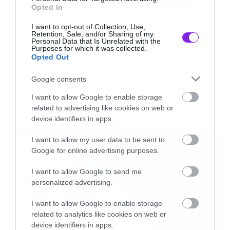
Opted In
I want to opt-out of Collection, Use,
Retention, Sale, and/or Sharing of my
Tags:
Personal Data that Is Unrelated with the
HOME
Purposes for which it was collected.
Opted Out
Google consents
GAME OF THRONES
I want to allow Google to enable storage
Η αλήθεια είναι το υλικό που έχουν στα χέρια
related to advertising like cookies on web or
τους είναι το καλύτερο που έχει γράψει ο
device identifiers in apps.
LATEST
Martin και στα πέντε βιβλία οπότε τους δίνει
I want to allow my user data to be sent to
την ευχέρεια να κάνουν «παπάδες».
Google for online advertising purposes.
I want to allow Google to send me
Επίσης να πούμε ότι αυτό το επεισόδιο είναι η
personalized advertising.
μοναδική υποψηφιότητα που κατέθεσε το HBO
I want to allow Google to enable storage
στα Emmy για την κατηγορία Best writing,
related to analytics like cookies on web or
οπότε όπως φαίνεται πιστεύουν πολύ σε αυτό.
device identifiers in apps.