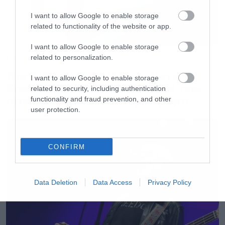
I want to allow Google to enable storage
related to functionality of the website or app.
I want to allow Google to enable storage
Movies
related to personalization.
The X-Files: I Want to Believe –
I want to allow Google to enable storage
Επιστρέφει με director’s cut που
related to security, including authentication
υπόσχεται περισσότερο τρόμο
functionality and fraud prevention, and other
user protection.
CONFIRM
Data Deletion
Data Access
Privacy Policy