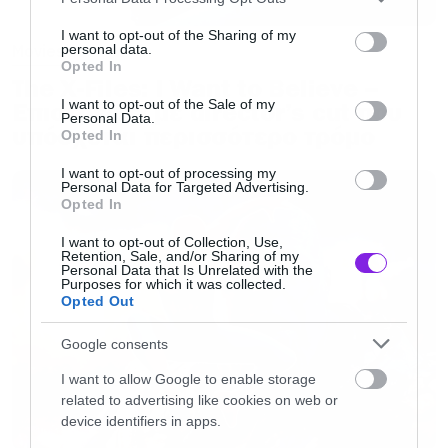
services and may gather and store information including but
not limited to your visit or usage behaviour. You may click to
I want to opt-out of the Sharing of my
Movies
personal data.
grant or deny consent to Google and its third-party tags to
Opted In
use your data for below specified purposes in below Google
The X-Files: I Want to Believe –
consent section.
I want to opt-out of the Sale of my
Επιστρέφει με director’s cut που
Personal Data.
υπόσχεται περισσότερο τρόμο
Opted In
I want to opt-out of processing my
Personal Data for Targeted Advertising.
Opted In
I want to opt-out of Collection, Use,
Retention, Sale, and/or Sharing of my
Personal Data that Is Unrelated with the
Purposes for which it was collected.
Opted Out
Google consents
I want to allow Google to enable storage
related to advertising like cookies on web or
device identifiers in apps.