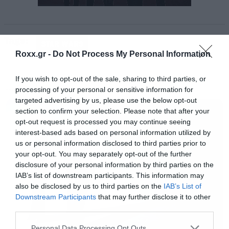
Tags:
Σε voice over ακούμε τον αυτοκράτορα
STAR WARS
Roxx.gr -
Do Not Process My Personal Information
Palpatine αλλά και τον Luke Skywalker. H
ταινία κάνει πρεμιέρα στους κινηματογράφους
If you wish to opt-out of the sale, sharing to third parties, or
τον Δεκέμβριο.
processing of your personal or sensitive information for
MOVIES
targeted advertising by us, please use the below opt-out
section to confirm your selection. Please note that after your
opt-out request is processed you may continue seeing
interest-based ads based on personal information utilized by
us or personal information disclosed to third parties prior to
your opt-out. You may separately opt-out of the further
disclosure of your personal information by third parties on the
IAB’s list of downstream participants. This information may
also be disclosed by us to third parties on the
IAB’s List of
Downstream Participants
that may further disclose it to other
third parties.
Please note that this website/app uses one or more Google
Personal Data Processing Opt Outs