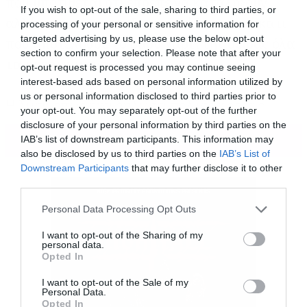
που υποτίθεται ότι έπρεπε να καταλήξουν,
If you wish to opt-out of the sale, sharing to third parties, or
αλλά η πορεία τους δεν αναλύθηκε ποτέ κάτι
processing of your personal or sensitive information for
targeted advertising by us, please use the below opt-out
που αποτελούσε το βαρύ χαρτί της σειράς όλα
section to confirm your selection. Please note that after your
τα προηγούμενα χρόνια.
opt-out request is processed you may continue seeing
interest-based ads based on personal information utilized by
us or personal information disclosed to third parties prior to
Η λύση όπως έχει δηλώσει πολλές φορές ο
your opt-out. You may separately opt-out of the further
George RR Martin θα ήταν η σειρά να
disclosure of your personal information by third parties on the
ΠΕΡΙΣΣΟΤΕΡΑ
IAB’s list of downstream participants. This information may
συνεχιζόταν, αφού υπήρχε μπόλικο υλικό για να
also be disclosed by us to third parties on the
IAB’s List of
καλύψει, όμως υπάρχουν λεπτομέρειες που
Downstream Participants
that may further disclose it to other
third parties.
ίσως να βοηθούσαν ειδικά στην περίπτωση της
Ντενέρις.
Please note that this website/app uses one or more Google
Personal Data Processing Opt Outs
services and may gather and store information including but
not limited to your visit or usage behaviour. You may click to
I want to opt-out of the Sharing of my
personal data.
grant or deny consent to Google and its third-party tags to
Opted In
use your data for below specified purposes in below Google
consent section.
I want to opt-out of the Sale of my
Personal Data.
Opted In