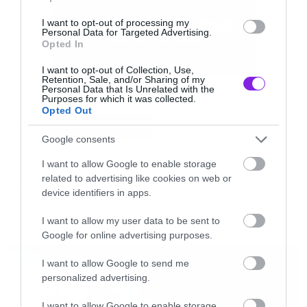
I want to opt-out of processing my
Personal Data for Targeted Advertising.
Opted In
I want to opt-out of Collection, Use,
Retention, Sale, and/or Sharing of my
Personal Data that Is Unrelated with the
Purposes for which it was collected.
Opted Out
Tags:
GAME OF THRONES
Google consents
I want to allow Google to enable storage
related to advertising like cookies on web or
GAME OF THRONES
device identifiers in apps.
Το Insider διάβασε το σενάριο όλων των
I want to allow my user data to be sent to
επεισοδίων της 8ης σεζόν, αφού είναι διαθέσιμα
Google for online advertising purposes.
LATEST
στη βιβλιοθήκη
Writers Guild Foundation
στο
I want to allow Google to send me
Λος Άντζελες και βρήκε σκηνές που δεν μπήκαν
personalized advertising.
ποτέ στα επεισόδια.
I want to allow Google to enable storage