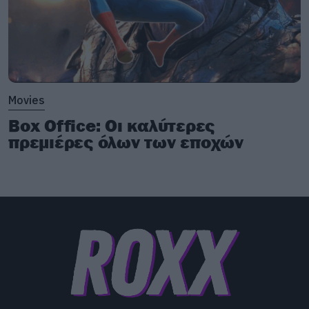
συνεχίζει το σενάριο.
Ανάμεσα στις κομμένες σκηνές υπάρχει επίσης
μία με τον Greyworm και την Missadei που
τονίζει ακόμα περισσότερο το πόσο
Movies
αποκομμένη από όλους είναι η Ντενέρις.
Box Office: Οι καλύτερες
πρεμιέρες όλων των εποχών