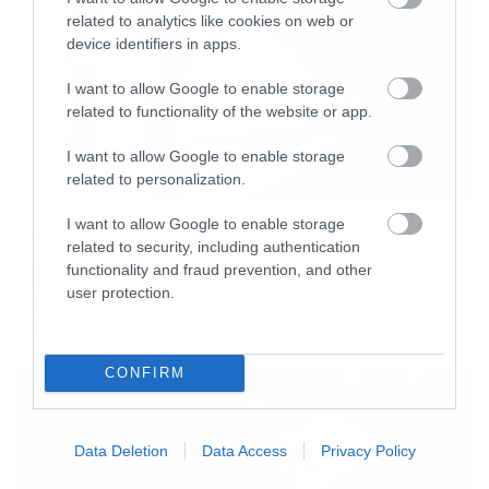
related to analytics like cookies on web or
Υπάρχουν πολλές σκηνές που θα εξηγούσαν
device identifiers in apps.
καλύτερα τους λόγους που οδήγησαν την
I want to allow Google to enable storage
Daenerys στην απόφαση να τους κάψει τελικά
related to functionality of the website or app.
ο
όλους. Στο 4
επεισόδιο με τίτλο The Last of
I want to allow Google to enable storage
The Starks, ο Jon Snow συζητά με την Ντενέρις
related to personalization.
το θέμα της διεκδίκησης του θρόνου. «Σε
I want to allow Google to enable storage
Movies
αηδιάζει» του λέει αυτή αναφερόμενη στην
related to security, including authentication
αποκάλυψη ότι είναι συγγενείς.
The X-Files: I Want to Believe –
functionality and fraud prevention, and other
user protection.
Επιστρέφει με director’s cut που
υπόσχεται περισσότερο τρόμο
Σε μία άλλη σκηνή ο Jon και ο Varys συζητούν
για τη σχέση του πρώτου με την Daenerys, ενώ
CONFIRM
στη συνέχεια αυτή του μιλάει για το θέμα. Ο
Jon της απαντάει με μία από τις δύο ατάκες
Data Deletion
Data Access
Privacy Policy
που είχε σε ολόκληρη τη σεζόν. «Είσαι η