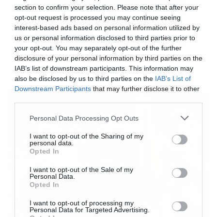
section to confirm your selection. Please note that after your
opt-out request is processed you may continue seeing
interest-based ads based on personal information utilized by
Tags:
«Θα υπάρξουν μεγάλες ανακοινώσεις σύντομα.
us or personal information disclosed to third parties prior to
COREY TAYLOR
SLIPKNOT
your opt-out. You may separately opt-out of the further
Μεγάλα πράγματα για να ακούσετε σύντομα.
disclosure of your personal information by third parties on the
Το πλάνο είναι κάνουμε τον κόσμο να χάσει το
IAB’s list of downstream participants. This information may
also be disclosed by us to third parties on the
IAB’s List of
μυαλό του με αργά αλλά σταθερά βήματα
NEWS
Downstream Participants
that may further disclose it to other
ακούγοντας τα πράγματα που θα δίνουμε στη
third parties.
δημοσιότητα».
Please note that this website/app uses one or more Google
Personal Data Processing Opt Outs
services and may gather and store information including but
not limited to your visit or usage behaviour. You may click to
I want to opt-out of the Sharing of my
Να θυμίσουμε ότι αυτό το άλμπουμ είναι το
personal data.
grant or deny consent to Google and its third-party tags to
Opted In
πρώτο μετά τον θάνατο του Paul Grey το 2010
use your data for below specified purposes in below Google
consent section.
αλλά και την απομάκρυνση του Joey Jordison
I want to opt-out of the Sale of my
Personal Data.
στα τέλη της περασμένης χρονιάς.
Opted In
I want to opt-out of processing my
Personal Data for Targeted Advertising.
«Φτιάχνουμε ένα άλμπουμ που δεν είναι απλά