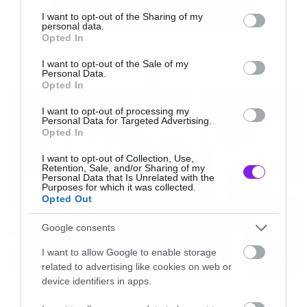
services and may gather and store information including but
Το θέμα πήρε δημοσιότητα από το BBC και οι
not limited to your visit or usage behaviour. You may click to
I want to opt-out of the Sharing of my
personal data.
grant or deny consent to Google and its third-party tags to
γιατροί προειδοποιούν για τους κινδύνους που
Opted In
use your data for below specified purposes in below Google
αντιμετωπίζει όποιος κουνάει τόσο έντονα το
consent section.
I want to opt-out of the Sale of my
Personal Data.
κεφάλι του και με τέτοιο τρόπο.
NEWS
Opted In
I want to opt-out of processing my
Επειδή όμως οι γιατροί γενικά δεν είναι
Personal Data for Targeted Advertising.
Opted In
υπερβολικοί άνθρωποι ξεκαθαρίζουν ότι το να
I want to opt-out of Collection, Use,
σου δημιουργηθεί αιμάτωμα με αυτό το λόγο
Retention, Sale, and/or Sharing of my
Personal Data that Is Unrelated with the
είναι εξαιρετικά σπάνιο.
Purposes for which it was collected.
Opted Out
Άρα ο
μεταλάς οικοδόμος
δεν κινδυνεύει.
Google consents
I want to allow Google to enable storage
related to advertising like cookies on web or
device identifiers in apps.
News