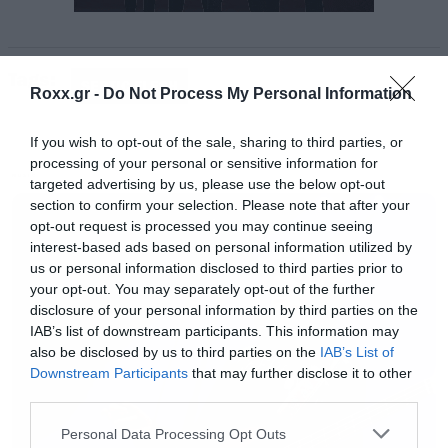
τον θρυλικό Udo Dirkschneider, τη φωνή των
ACCEPT που θα ερμηνεύσει όλες τις κλασικές
Tags:
τους επιτυχίες, οι Σουηδοί hard rockers, H.E.A.T.
SEPTIC FLESH
Roxx.gr -
Do Not Process My Personal Information
και οι ROCK N’ ROLL CHILDREN που θα
ερμηνεύσουν όλους τους διαχρονικούς ύμνους
If you wish to opt-out of the sale, sharing to third parties, or
processing of your personal or sensitive information for
του Ronnie James Dio, θα δώσουν δυναμικό
MUSIC
targeted advertising by us, please use the below opt-out
παρόν, ανεβάζοντας την αδρεναλίνη στα ύψη.
section to confirm your selection. Please note that after your
opt-out request is processed you may continue seeing
Σήμερα, βρισκόμαστε στην ευχάριστη θέση να
interest-based ads based on personal information utilized by
ανακοινώσουμε τους headliners της
us or personal information disclosed to third parties prior to
Παρασκευής 29 Ιουνίου, που έχουν έδρα την
your opt-out. You may separately opt-out of the further
disclosure of your personal information by third parties on the
Ελλάδα, αλλά καριέρα διεθνή! Οι SEPTICFLESH,
IAB’s list of downstream participants. This information may
λοιπόν, θα αναλάβουν τον ρόλο να κλείσουν την
also be disclosed by us to third parties on the
IAB’s List of
Downstream Participants
that may further disclose it to other
πρώτη μέρα του φεστιβάλ, με το συμφωνικό,
third parties.
ακραίο metal τους, που έχει κατακτήσει τον
Please note that this website/app uses one or more Google
Personal Data Processing Opt Outs
κόσμο τα τελευταία χρόνια, ιδιαίτερα μετά την