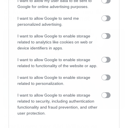
I want to allow my user data to be sent to
Music
Google for online advertising purposes.
Οι λόγοι της απόλυσης του Sid
Βάση του συγκροτήματος, είναι τα αδέρφια
Wilson από τους Slipknot
I want to allow Google to send me
personalized advertising.
Αντωνίου, που έχουν ως κοινό σημείο όχι μόνο
το ότι παίζουν στο ίδιο σχήμα, αλλά και ότι
I want to allow Google to enable storage
related to analytics like cookies on web or
είναι πολυσχιδείς προσωπικότητες σε
device identifiers in apps.
διάφορους καλλιτεχνικούς τομείς. Ο Σπύρος,
που παίζει μπάσο και τραγουδά, είναι από τους
I want to allow Google to enable storage
related to functionality of the website or app.
πιο διάσημους σχεδιαστές εξωφύλλων στον
ακραίο χώρο και ο κιθαρίστας Χρήστος, που –
I want to allow Google to enable storage
related to personalization.
εκτός των άλλων- είναι υπεύθυνος για τα
συμφωνικά σημεία των δίσκων, έχει τους
I want to allow Google to enable storage
related to security, including authentication
σαφώς πιο συμφωνικούς CHAOSTAR.
functionality and fraud prevention, and other
user protection.
Music
Η ιστορία των SEPTICFLESH, ξεκινά πολλά
Απέλυσαν τον Sid Wilson οι