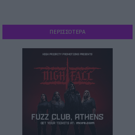
ΠΕΡΙΣΣΟΤΕΡΑ
Την Παρασκευή 29 και το Σάββατο 30 Ιουνίου,
στα Χανιά, έχει ανακοινωθεί η δωδέκατη
εκδοχή της γιορτής του rock, του Chania Rock
Festival. Οι Πορτογάλοι gothic metallers,
MOONSPELL, οι Γερμανοί DIRKSCHNEIDER με