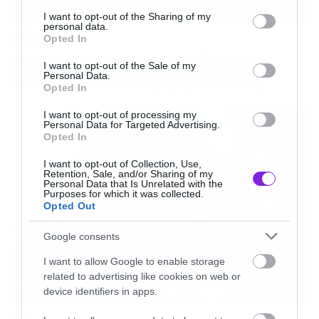
services and may gather and store information including but
επανασύνδεσή τους πριν από 10 χρόνια.
not limited to your visit or usage behaviour. You may click to
I want to opt-out of the Sharing of my
personal data.
grant or deny consent to Google and its third-party tags to
Music
Opted In
use your data for below specified purposes in below Google
Ο Glenn Hughes αποσύρθηκε
consent section.
I want to opt-out of the Sale of my
από τις ζωντανές εμφανίσεις
Personal Data.
Opted In
I want to opt-out of processing my
Personal Data for Targeted Advertising.
Opted In
I want to opt-out of Collection, Use,
Retention, Sale, and/or Sharing of my
Personal Data that Is Unrelated with the
Purposes for which it was collected.
Opted Out
Google consents
I want to allow Google to enable storage
related to advertising like cookies on web or
device identifiers in apps.