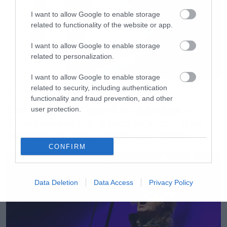
παραμένει απομονωμένη με στόχο να εξαλείψει
εντελώς τον κορωνοϊό, ενώ το ποσοστό του
I want to allow Google to enable storage
related to functionality of the website or app.
πληθυσμού που έχει εμβολιαστεί ξεπερνά το
80%.
I want to allow Google to enable storage
related to personalization.
Η Disneyland στη Σανγκάι είναι η δεύτερη
I want to allow Google to enable storage
related to security, including authentication
μεγαλύτερη στον κόσμο και άνοιξε τις πύλες
Movies
functionality and fraud prevention, and other
ξανά για το κοινό τον Μάιο.
The X-Files: I Want to Believe –
user protection.
Επιστρέφει με director’s cut που
υπόσχεται περισσότερο τρόμο
CONFIRM
Data Deletion
Data Access
Privacy Policy