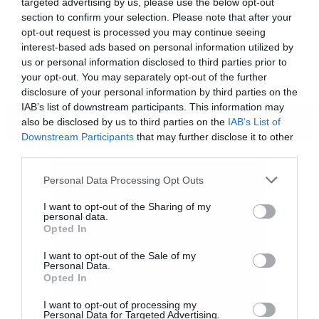
ότι είχε έρθει σε επαφή με κρούσμα, έκανε τεστ
targeted advertising by us, please use the below opt-out
section to confirm your selection. Please note that after your
και βρέθηκε θετική.
opt-out request is processed you may continue seeing
interest-based ads based on personal information utilized by
Αμέσως διατάχθηκε το κλείσιμο των πυλών στη
us or personal information disclosed to third parties prior to
your opt-out. You may separately opt-out of the further
Disney και όλοι οι επισκέπτες αλλά και οι
disclosure of your personal information by third parties on the
εργαζόμενοι έκαναν τεστ κορωνοϊού και
IAB’s list of downstream participants. This information may
ΠΕΡΙΣΣΟΤΕΡΑ
also be disclosed by us to third parties on the
IAB’s List of
παρέμειναν εκεί μέχρι να βγουν τα
Downstream Participants
that may further disclose it to other
αποτελέσματα.
third parties.
Please note that this website/app uses one or more Google
Personal Data Processing Opt Outs
services and may gather and store information including but
not limited to your visit or usage behaviour. You may click to
I want to opt-out of the Sharing of my
personal data.
grant or deny consent to Google and its third-party tags to
Opted In
use your data for below specified purposes in below Google
consent section.
I want to opt-out of the Sale of my
Personal Data.
Opted In
I want to opt-out of processing my
Personal Data for Targeted Advertising.