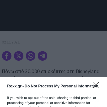
02.11.2021
Πάνω από 30.000 επισκέπτες στη Disneyland
της Κίνας, αναγκάστηκαν να παραμείνουν στο
χώρο μετά από ένα θετικό κρούσμα κορωνοϊού.
Roxx.gr -
Do Not Process My Personal Information
Ο συναγερμός σήμανε στη Σανγκάι όταν μία
If you wish to opt-out of the sale, sharing to third parties, or
γυναίκα που είχε επισκεφθεί τον χώρο, έμαθε
processing of your personal or sensitive information for