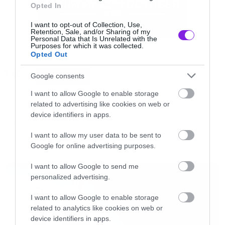
Opted In
I want to opt-out of Collection, Use,
Retention, Sale, and/or Sharing of my
Personal Data that Is Unrelated with the
Purposes for which it was collected.
Opted Out
Tags:
Google consents
DISNEYLAND
I want to allow Google to enable storage
Όπως ανακοινώθηκε στη συνέχεια, όλα τα τεστ
related to advertising like cookies on web or
device identifiers in apps.
βγήκαν αρνητικά, ενώ η Disneyland θα
LIFE
παραμείνει κλειστή για το κοινό μέχρι και την
I want to allow my user data to be sent to
Google for online advertising purposes.
Τετάρτη μέχρι να γίνει απολύμανση σε όλους
LATEST
τους χώρους.
I want to allow Google to send me
personalized advertising.
Η Κίνα εφαρμόζει τη λεγόμενη Covid Zero
I want to allow Google to enable storage
πολιτική και σε αντίθεση με άλλες χώρες,
related to analytics like cookies on web or
device identifiers in apps.