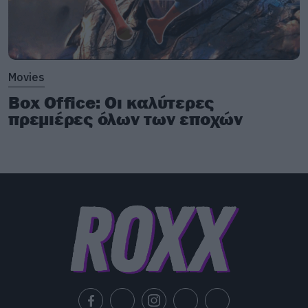
13) Η επιτυχία είναι μία μίξη προετοιμασίας και
τύχης…
14) Η καρδία μπορεί να πνίξει το μυαλό όταν όλο
Movies
το αίμα επιστρέψει στη θέση του
Box Office: Οι καλύτερες
πρεμιέρες όλων των εποχών
15) Υπάρχουν δύο είδη πόνου. Το ένα σε κάνει
πιο δυνατό και το άλλο είναι ο άχρηστος πόνος.
Αυτός που σε κάνει μόνο να υποφέρεις. Δεν έχω
καμία υπομονή για άχρηστα πράγματα.
[iframe]<iframe width=”750″ height=”422″
src=”//www.youtube.com/embed/a5Ha3IWeXOo
frameborder=”0″ allowfullscreen></iframe>
[/iframe]