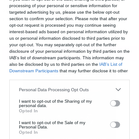
Τις οποίες φυσικά μπορούμε να τις
processing of your personal or sensitive information for
χρησιμοποιούμε ως δικές μας για να το
targeted advertising by us, please use the below opt-out
παίζουμε έξυπνοι.
section to confirm your selection. Please note that after your
opt-out request is processed you may continue seeing
interest-based ads based on personal information utilized by
us or personal information disclosed to third parties prior to
your opt-out. You may separately opt-out of the further
disclosure of your personal information by third parties on the
ΠΕΡΙΣΣΟΤΕΡΑ
IAB’s list of downstream participants. This information may
also be disclosed by us to third parties on the
IAB’s List of
Downstream Participants
that may further disclose it to other
third parties.
Please note that this website/app uses one or more Google
Personal Data Processing Opt Outs
services and may gather and store information including but
not limited to your visit or usage behaviour. You may click to
I want to opt-out of the Sharing of my
personal data.
grant or deny consent to Google and its third-party tags to
Opted In
use your data for below specified purposes in below Google
consent section.
I want to opt-out of the Sale of my
Personal Data.
Opted In