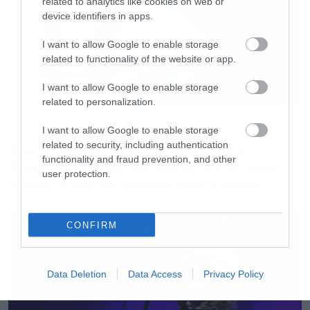
έχει να κάνει με την εξουσία.
related to analytics like cookies on web or
device identifiers in apps.
5) Κάθε πυγμάχος θα σου πει ότι όταν βλέπεις
I want to allow Google to enable storage
related to functionality of the website or app.
κάποιον στα σχοινιά , του δίνεις μία στο στομάχι
και μετά ένα αριστερό στο σαγόνι.
I want to allow Google to enable storage
related to personalization.
6) Η γενναιοδωρία είναι από μόνη της μία μορφή
Movies
I want to allow Google to enable storage
εξουσίας.
related to security, including authentication
The X-Files: I Want to Believe –
functionality and fraud prevention, and other
Επιστρέφει με director’s cut που
user protection.
υπόσχεται περισσότερο τρόμο
7)Η φύση των υποσχέσεων είναι τέτοια που τους
δίνει ανοσία στις συνθήκες που αλλάζουν.
CONFIRM
8) Ποτέ μην παίρνει σημαντικές αποφάσεις,
πολύ ώρα μετά το ηλιοβασίλεμα και πολύ ώρα
Data Deletion
Data Access
Privacy Policy
πριν το ξημέρωμα.