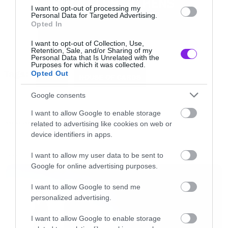
I want to opt-out of processing my
Personal Data for Targeted Advertising.
Opted In
1) Δώσε χειραψία με το δεξί σου χέρι και κράτα
μια πέτρα στο αριστερό.
I want to opt-out of Collection, Use,
Retention, Sale, and/or Sharing of my
Personal Data that Is Unrelated with the
Purposes for which it was collected.
Tags:
2) Ακόμα και ο Αχιλλέας ήταν τόσο δυνατός όσο
Opted Out
HOME
HOUSE OF CARDS
τους επέτρεπε η φτέρνα του.
Google consents
I want to allow Google to enable storage
3) Για όλους μας που ανεβαίνουμε στην κορυφή
related to advertising like cookies on web or
MOVIES AND TV
της τροφικής αλυσίδας δεν θα υπάρξει κανένα
device identifiers in apps.
έλεος. Υπάρχει μόνος ένας κανόνας: Κυνήγησε ή
I want to allow my user data to be sent to
LATEST
θα σε κυνηγήσουν.
Google for online advertising purposes.
I want to allow Google to send me
4) Ένας σπουδαίος άντρας κάποτε είπε, ότι τα
personalized advertising.
πάντα αφορούν το sex. Εκτός από το Sex. To sex
I want to allow Google to enable storage