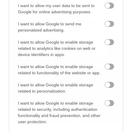
χιλιάδες κόσμου.
I want to allow my user data to be sent to
Music
Google for online advertising purposes.
Το Σάββατο 19 Δεκεμβρίου, το Πειραιώς 117,
Οι λόγοι της απόλυσης του Sid
I want to allow Google to send me
θα γεμίσει βρώμικα riffs, απλωμένα σε
Wilson από τους Slipknot
personalized advertising.
ψυχεδελικά ηχοτόπια και grungομένα
I want to allow Google to enable storage
φωνητικά που δίνουν το ρυθμό, μετατρέπουν
related to analytics like cookies on web or
το σύμπαν των 1000mods στον πιο cool
device identifiers in apps.
μουσικό πλανήτη που έχει μετοικήσει ποτέ το
I want to allow Google to enable storage
ανθρώπινο είδος. Join Them!
related to functionality of the website or app.
I want to allow Google to enable storage
related to personalization.
I want to allow Google to enable storage
related to security, including authentication
functionality and fraud prevention, and other
user protection.
Music