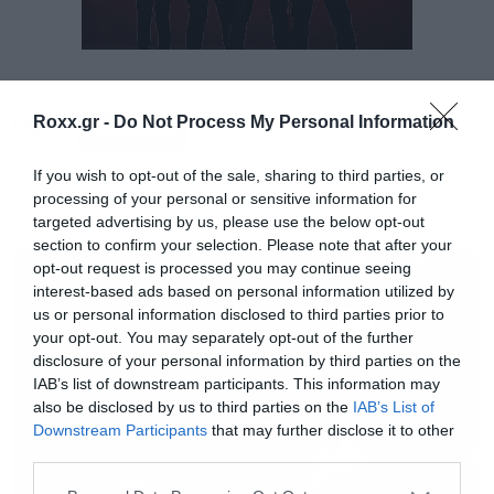
Tags:
Roxx.gr -
Do Not Process My Personal Information
1000MODS
If you wish to opt-out of the sale, sharing to third parties, or
processing of your personal or sensitive information for
targeted advertising by us, please use the below opt-out
MUSIC
section to confirm your selection. Please note that after your
Μετά τις απαραίτητες συστάσεις τους με τη
opt-out request is processed you may continue seeing
μουσική κοινότητα που έφεραν τα Blank
interest-based ads based on personal information utilized by
us or personal information disclosed to third parties prior to
Reality & Liquid Sleep Eps το υλικό του Super
your opt-out. You may separately opt-out of the further
Van Vacation ανάγκασε τον πολύ Billy Anderson
disclosure of your personal information by third parties on the
IAB’s list of downstream participants. This information may
(Melvins, Swans, Neurosis, Sleep, Om ) να έρθει
also be disclosed by us to third parties on the
IAB’s List of
στην Ελλάδα και να υπογράψει την παραγωγή
Downstream Participants
that may further disclose it to other
third parties.
στο πρώτο επίσημο full length των 1000mods.
O δίσκος χαιρετίστηκε σαν έναν από τους
Please note that this website/app uses one or more Google