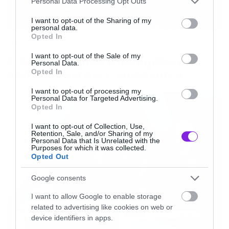
Personal Data Processing Opt Outs
services and may gather and store information including but
καλύτερους του είδους και το συγκρότημα,
not limited to your visit or usage behaviour. You may click to
I want to opt-out of the Sharing of my
μπήκε σε ένα βαν γυρνώντας την Ευρώπη, όσο
personal data.
grant or deny consent to Google and its third-party tags to
Opted In
use your data for below specified purposes in below Google
Music
το Vidage γινόταν το πρώτο stoner hit της
consent section.
I want to opt-out of the Sale of my
χώρας που ξεπερνούσε σε διάρκεια τα 7 λεπτά.
Ο Glenn Hughes αποσύρθηκε
Personal Data.
από τις ζωντανές εμφανίσεις
Opted In
Το 2014 κυκλοφόρησε ο δεύτερος
I want to opt-out of processing my
Personal Data for Targeted Advertising.
ολοκληρωμένος δίσκος των 1000mods, με τίτλο
Opted In
Vultures και τους καθιέρωσε σαν ένα από τα
I want to opt-out of Collection, Use,
Retention, Sale, and/or Sharing of my
σημαντικότερα ροκ σχήματα της χώρας.
Personal Data that Is Unrelated with the
Purposes for which it was collected.
Ακολούθησε μεγάλη περιοδεία και πολλές Live
Opted Out
εμφανίσεις με highlight τη συμμετοχή τους στο
Google consents
επετειακό Rockwave Festival του 2015 όταν
και μοιράστηκαν τη σκηνή με τους The Black
I want to allow Google to enable storage
related to advertising like cookies on web or
Keys και The Black Angels μπροστά σε δεκάδες
device identifiers in apps.