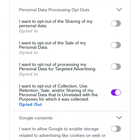
Please note that this website/app uses one or more Google
Personal Data Processing Opt Outs
services and may gather and store information including but
not limited to your visit or usage behaviour. You may click to
I want to opt-out of the Sharing of my
Tags:
Αυτή ήταν μία από τις πολλές υποσχέσεις προς
personal data.
GAME OF THRONES
grant or deny consent to Google and its third-party tags to
Opted In
τον εαυτό μου που δεν τήρησα. Τελείωσα το
use your data for below specified purposes in below Google
consent section.
πρώτο βιβλίο, τελείωσα το δεύτερο και χωρίς
I want to opt-out of the Sale of my
Personal Data.
να το σκεφτώ καν τα τελείωσα όλα μέσα σε ένα
Opted In
GAME OF THRONES
διάστημα πέντε μηνών. Μην το θεωρήσετε
I want to opt-out of processing my
Personal Data for Targeted Advertising.
μεγάλο διάστημα γιατί μιλάμε για αριθμό
Opted In
LATEST
σελίδων που αν τις βάλεις τη μία πάνω στην
I want to opt-out of Collection, Use,
άλλη φτάνουν μέχρι το ταβάνι (σε σπίτι
Retention, Sale, and/or Sharing of my
Personal Data that Is Unrelated with the
χόμπιτ).
Purposes for which it was collected.
Opted Out
Έχοντας διαβάσει λοιπόν το τρίτο βιβλίο στο
Google consents
οποίο θα βασιστεί ο τρίτος κύκλος της σειράς
I want to allow Google to enable storage
related to advertising like cookies on web or
(αλλά και ο τέταρτος) έχω να σας πως ένα