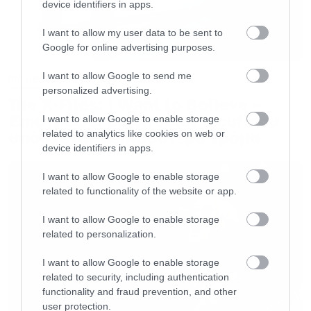
device identifiers in apps.
πράγμα. Κουράγιο, θα σας χρειαστεί.
I want to allow my user data to be sent to
Google for online advertising purposes.
Ξέρετε όλες αυτές τις ιστορίες φαντασίας που
οι πρωταγωνιστές περνάνε του κόσμου τις
I want to allow Google to send me
Movies
personalized advertising.
δυσκολίες και στο τέλος με κάποιο μαγικό
The X-Files: I Want to Believe –
Επιστρέφει με director’s cut που
τρόπο επικρατούν; Ε καμία σχέση.
I want to allow Google to enable storage
υπόσχεται περισσότερο τρόμο
related to analytics like cookies on web or
device identifiers in apps.
Θα το καταλάβατε φυσικά από την πρώτη
I want to allow Google to enable storage
σεζόν, τη στιγμή που νομίζατε ότι αποκλείεται
related to functionality of the website or app.
το σπαθί να πέσει στο κεφάλι τον Νεντ Σταρκ.
I want to allow Google to enable storage
Θυμάστε εκείνο το συναίσθημα που θέλατε να
related to personalization.
σπάσετε ότι γυάλινο υπάρχει στο κεφάλι του
Τζόφρι και από τότε του έυχεστε μαρτυρικό
I want to allow Google to enable storage
related to security, including authentication
θάνατο;
functionality and fraud prevention, and other
user protection.