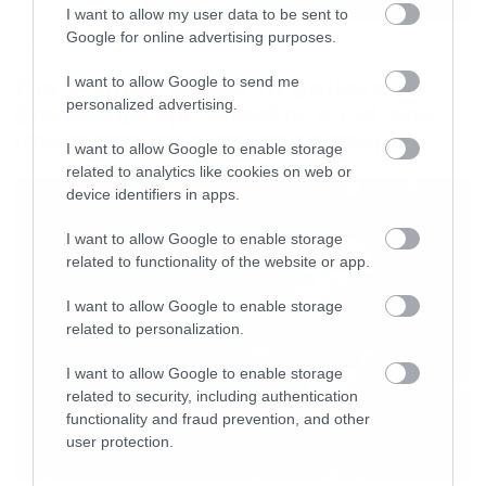
I want to allow my user data to be sent to
Google for online advertising purposes.
Movies
The X-Files: I Want to Believe –
I want to allow Google to send me
personalized advertising.
Επιστρέφει με director’s cut που
υπόσχεται περισσότερο τρόμο
I want to allow Google to enable storage
related to analytics like cookies on web or
device identifiers in apps.
I want to allow Google to enable storage
related to functionality of the website or app.
I want to allow Google to enable storage
related to personalization.
I want to allow Google to enable storage
related to security, including authentication
functionality and fraud prevention, and other
user protection.