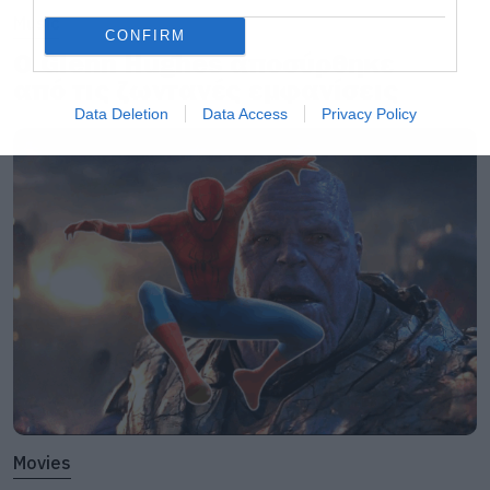
Music
CONFIRM
Ο Glenn Hughes αποσύρθηκε
από τις ζωντανές εμφανίσεις
Data Deletion
Data Access
Privacy Policy
Και ενώ τα γυρίσματα του έβδομου κύκλου της
σειράς βρίσκονται σε εξέλιξη ίσως τελικά να
έχουμε νέα από τον Gendry αφού ένας οπαδός
του Game of Thrones εντόπισε τον
Joe
Dempsie
στη Βόρεια Ιρλανδία την ώρα που
έβγαινε από το αεροδρόμιο.
Και επειδή εκεί γυρίζονται οι σκηνές των Σταρκ
Movies
έχει αρχίσει ήδη να φουντώνει η φημολογία ότι