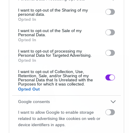
services and may gather and store information including but
του Ρόμπερτ Μπαράθιον που τον είδαμε για
not limited to your visit or usage behaviour. You may click to
I want to opt-out of the Sharing of my
personal data.
τελευταία φορά στο τέλος της τρίτης σεζόν να
grant or deny consent to Google and its third-party tags to
Opted In
use your data for below specified purposes in below Google
φυγαδεύεται με μία βάρκα από το Dragonstone
consent section.
I want to opt-out of the Sale of my
για να γλυτώσει από τα χέρια του Στάνις.
GAME OF THRONES
Personal Data.
Opted In
Από τότε οι περισσότεροι Μπαράθιον
I want to opt-out of processing my
LATEST
Personal Data for Targeted Advertising.
αποχαιρέτησαν τον μάταιο κόσμο του
Opted In
Γούστερος, έτσι ο Gendry παραμένει ο μόνος
I want to opt-out of Collection, Use,
Retention, Sale, and/or Sharing of my
που το αίμα της οικογένειας κυλάει στις
Personal Data that Is Unrelated with the
Purposes for which it was collected.
φλέβες του.
Opted Out
Google consents
Στις σεζόν που πέρασαν βέβαια ο Gendry έγινε
I want to allow Google to enable storage
αστείο για τους οπαδούς της σειράς που τον
related to advertising like cookies on web or
φαντάζονται ακόμα μέσα στη βάρκα να
device identifiers in apps.
πηγαίνει και να πηγαίνει και να πηγαίνει.