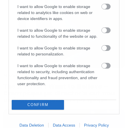
I want to allow Google to enable storage
related to analytics like cookies on web or
Η τελική πινελιά είναι η κατανόηση του πεδίου:
device identifiers in apps.
τις βραδινές ώρες εμφανίζονται περισσότεροι
I want to allow Google to enable storage
παίκτες για αναψυχή, ενώ το πρωί συναντάμε
related to functionality of the website or app.
συχνότερα πειθαρχημένους ερασιτέχνες. Για
I want to allow Google to enable storage
ευκολία και αξιοπιστία, μπορείτε να επιλέξετε
related to personalization.
μια πλατφόρμα, όπως
best-online-casino.gr
,
όπου προσφέρονται οι βέλτιστες συνθήκες για
I want to allow Google to enable storage
related to security, including authentication
παιχνίδι. Η αρχική βάση χτίζεται πάνω σε μια
Movies
functionality and fraud prevention, and other
σαφή εικόνα των μορφών, την προσοχή στη
user protection.
The X-Files: I Want to Believe –
Επιστρέφει με director’s cut που
θέση, τη λήψη υπόψη του ρυθμού, τη ρύθμιση
υπόσχεται περισσότερο τρόμο
της διεπαφής και τον προγραμματισμό των
CONFIRM
συνεδριών, όπου κάθε στοιχείο λειτουργεί για
σταθερή πρόοδο και όχι για στιγμιαίες
Data Deletion
Data Access
Privacy Policy
παρορμήσεις.