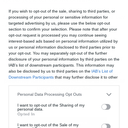
οι αρχικές συνδυασμοί, η συχνότητα των
If you wish to opt-out of the sale, sharing to third parties, or
συγκρούσεων και τα εύρη δράσεων.
Διέρρευσε στο internet κασέτα από πρόβα των
processing of your personal or sensitive information for
targeted advertising by us, please use the below opt-out
Guns N’ Roses πριν από 40 χρόνια
section to confirm your selection. Please note that after your
Είναι χρήσιμο να εξοικειωθείτε αμέσως με τις
opt-out request is processed you may continue seeing
θέσεις, καθώς οι πρώτες θέσεις περιορίζουν την
interest-based ads based on personal information utilized by
us or personal information disclosed to third parties prior to
ελευθερία, ενώ οι τελευταίες δίνουν τον έλεγχο
Ακολουθήστε το Roxx στο
Google
your opt-out. You may separately opt-out of the further
του τραπεζιού χάρη στις πληροφορίες για τις
News
για να μαθαίνετε πρώτοι
νέα
για
disclosure of your personal information by third parties on the
μουσική, σειρές και ταινίες.
IAB’s list of downstream participants. This information may
κινήσεις των άλλων. Οι χρονισμοί παίζουν
also be disclosed by us to third parties on the
IAB’s List of
Ακολουθήστε μας
στο spotify
για νέα
μεγάλο ρόλο: ο γρήγορος χρόνος αναγκάζει να
Downstream Participants
that may further disclose it to other
μουσική κάθε εβδομάδα. Στο instagram
λαμβάνετε αποφάσεις με ταχύτερο ρυθμό, ενώ
third parties.
μας βρίσκετε
εδώ
.
ο τυπικός χρόνος σας επιτρέπει να αναλύετε
Please note that this website/app uses one or more Google
Personal Data Processing Opt Outs
services and may gather and store information including but
πιο βαθιά. Η τεχνική πλευρά είναι επίσης
not limited to your visit or usage behaviour. You may click to
I want to opt-out of the Sharing of my
σημαντική: τα πλήκτρα συντόμευσης, οι
personal data.
grant or deny consent to Google and its third-party tags to
Opted In
σημειώσεις για τους αντιπάλους, οι χρωματικές
use your data for below specified purposes in below Google
consent section.
I want to opt-out of the Sale of my
ενδείξεις και οι κατανοητές προεπιλογές