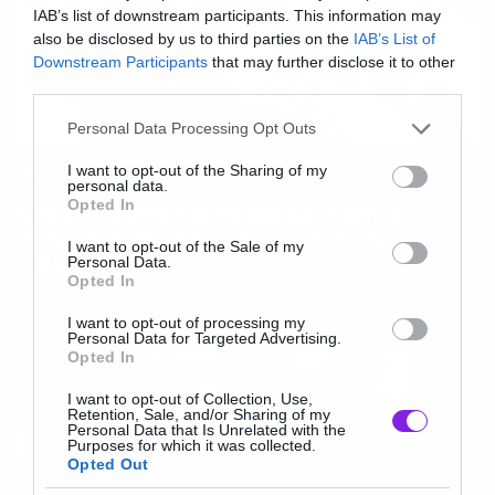
IAB’s list of downstream participants. This information may
also be disclosed by us to third parties on the
IAB’s List of
Downstream Participants
that may further disclose it to other
third parties.
Please note that this website/app uses one or more Google
Personal Data Processing Opt Outs
services and may gather and store information including but
not limited to your visit or usage behaviour. You may click to
I want to opt-out of the Sharing of my
Crazy Web
personal data.
grant or deny consent to Google and its third-party tags to
Opted In
Ατράνταχτες αποδείξεις ότι ο
use your data for below specified purposes in below Google
Τζόφρι δεν ήταν τελικά τόσο
consent section.
I want to opt-out of the Sale of my
μ@λακισμένο
Personal Data.
Opted In
I want to opt-out of processing my
Personal Data for Targeted Advertising.
Opted In
I want to opt-out of Collection, Use,
Retention, Sale, and/or Sharing of my
Personal Data that Is Unrelated with the
Purposes for which it was collected.
Opted Out