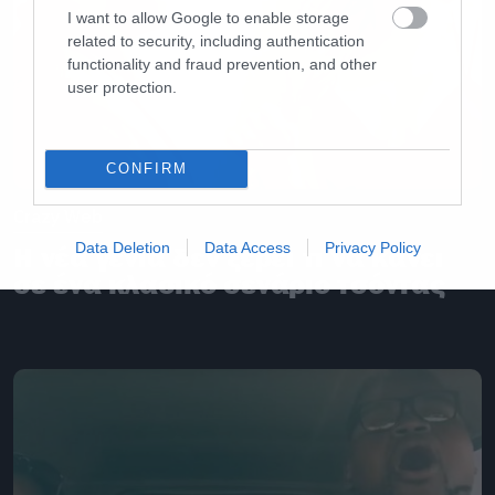
I want to allow Google to enable storage
related to security, including authentication
functionality and fraud prevention, and other
user protection.
CONFIRM
Crazy Web
Data Deletion
Data Access
Privacy Policy
H νέα γενιά δεν ξέρει τι να κάνει
σε ένα κλασικό σενάριο τσόντας